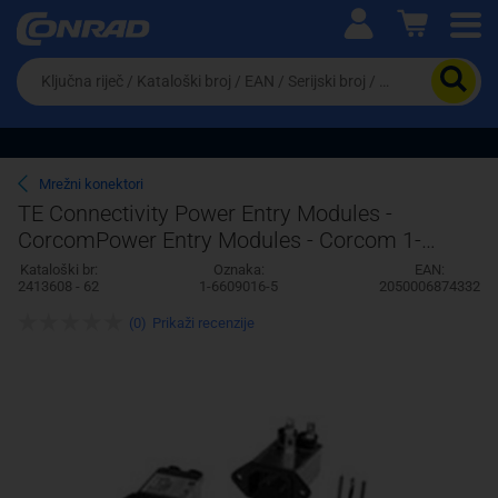
Ova postavka prilagođava asortiman proizvoda i
cijene vašim potrebama.
Da
biste
potražili
proizvod,
unesite
ključnu
Pravno lice
Fizičko lice
Mrežni konektori
riječ,
TE Connectivity Power Entry Modules -
kataloški
CorcomPower Entry Modules - Corcom 1-
broj,
EAN
6609016-5 AMP
Kataloški br:
Oznaka:
EAN:
ili
2413608 - 62
1-6609016-5
2050006874332
serijski
broj
(0)
Prikaži recenzije