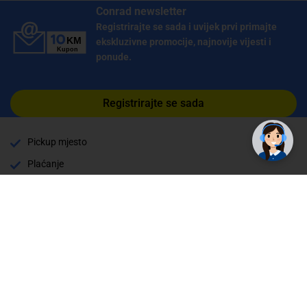
Conrad newsletter
Registrirajte se sada i uvijek prvi primajte
ekskluzivne promocije, najnovije vijesti i
ponude.
✕
Trebate pomoć? Tu smo! 👋
Registrirajte se sada
Pickup mjesto
Plaćanje
Naručivanje i slanje
Povrat i garancija
Način plaćanja