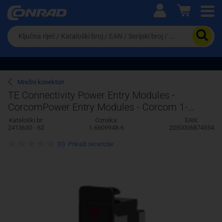
Ova postavka prilagođava asortiman proizvoda i
cijene vašim potrebama.
Da
biste
potražili
proizvod,
unesite
ključnu
Pravno lice
Fizičko lice
Mrežni konektori
riječ,
TE Connectivity Power Entry Modules -
kataloški
CorcomPower Entry Modules - Corcom 1-
broj,
EAN
6609948-6 AMP
Kataloški br:
Oznaka:
EAN:
ili
2413630 - 62
1-6609948-6
2050006874554
serijski
broj
(0)
Prikaži recenzije