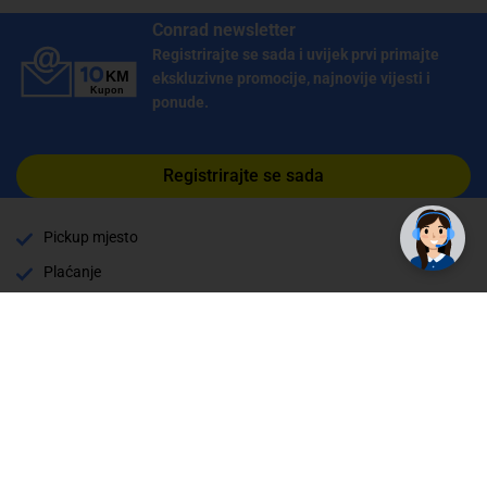
Conrad newsletter
Registrirajte se sada i uvijek prvi primajte
ekskluzivne promocije, najnovije vijesti i
ponude.
Registrirajte se sada
Pickup mjesto
Plaćanje
Naručivanje i slanje
Povrat i garancija
Način plaćanja