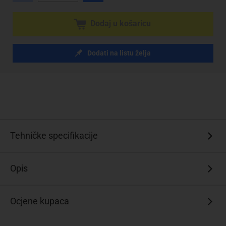
Dodaj u košaricu
Dodati na listu želja
Tehničke specifikacije
Opis
Ocjene kupaca