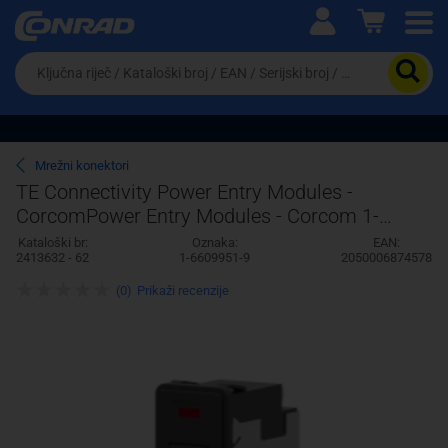
Ova postavka prilagođava asortiman proizvoda i
cijene vašim potrebama.
Da
biste
potražili
proizvod,
unesite
ključnu
Pravno lice
Fizičko lice
Mrežni konektori
riječ,
TE Connectivity Power Entry Modules -
kataloški
CorcomPower Entry Modules - Corcom 1-
broj,
EAN
6609951-9 AMP
Kataloški br:
Oznaka:
EAN:
ili
2413632 - 62
1-6609951-9
2050006874578
serijski
broj
(0)
Prikaži recenzije