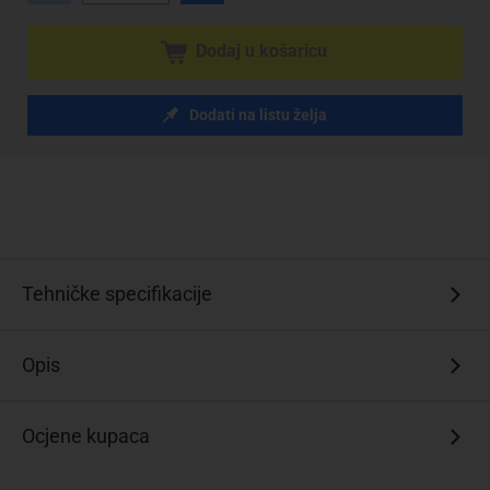
Dodaj u košaricu
Dodati na listu želja
Tehničke specifikacije
Opis
Ocjene kupaca