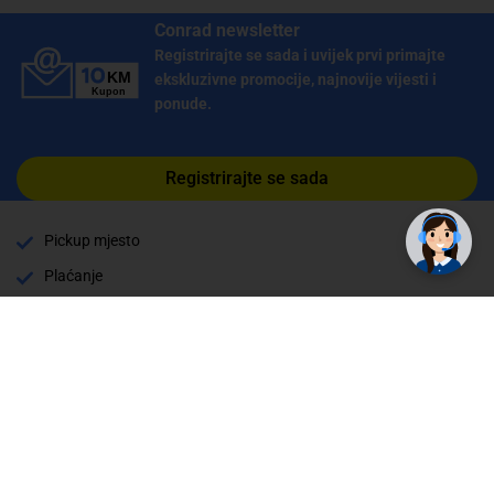
Conrad newsletter
Registrirajte se sada i uvijek prvi primajte
ekskluzivne promocije, najnovije vijesti i
ponude.
Registrirajte se sada
Pickup mjesto
Plaćanje
Naručivanje i slanje
Povrat i garancija
Način plaćanja