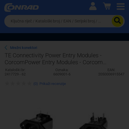
Ova postavka prilagođava asortiman proizvoda i
cijene vašim potrebama.
Da
biste
potražili
proizvod,
unesite
ključnu
Pravno lice
Fizičko lice
Mrežni konektori
riječ,
TE Connectivity Power Entry Modules -
kataloški
CorcomPower Entry Modules - Corcom
broj,
EAN
6609001-6 AMP
Kataloški br:
Oznaka:
EAN:
ili
2417729 - 62
6609001-6
2050006915547
serijski
broj
(0)
Prikaži recenzije