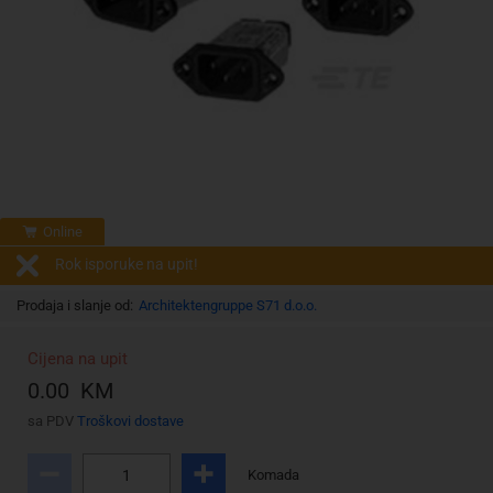
Online
Rok isporuke na upit!
Prodaja i slanje od:
Architektengruppe S71 d.o.o.
Cijena na upit
0.00 KM
sa PDV
Troškovi dostave
Komada