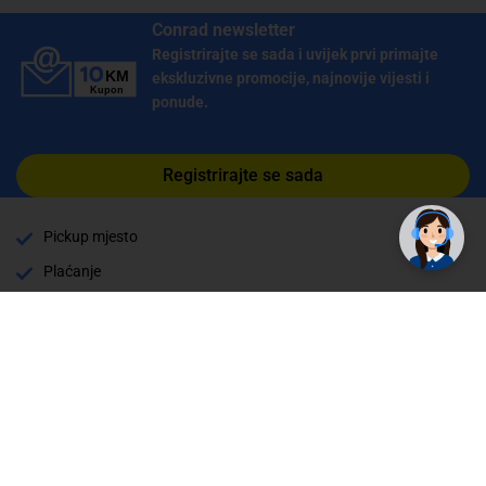
Conrad newsletter
Registrirajte se sada i uvijek prvi primajte
ekskluzivne promocije, najnovije vijesti i
ponude.
✕
Trebate pomoć? Tu smo! 👋
Registrirajte se sada
Pickup mjesto
Plaćanje
Naručivanje i slanje
Povrat i garancija
Način plaćanja