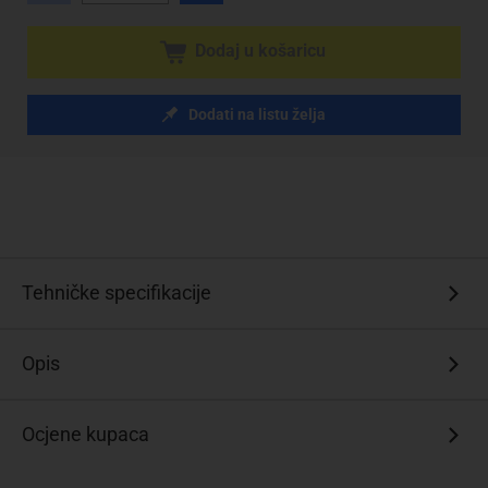
Dodaj u košaricu
Dodati na listu želja
Tehničke specifikacije
Opis
Ocjene kupaca