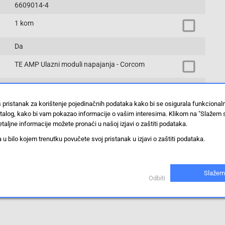
6609014-4
1 kom
Da
TE AMP Ulazni moduli napajanja - Corcom
paketi
š pristanak za korištenje pojedinačnih podataka kako bi se osigurala funkciona
stalog, kako bi vam pokazao informacije o vašim interesima. Klikom na "Slažem 
Prikaži proizvode sa istim vrijednostima
taljne informacije možete pronaći u našoj izjavi o zaštiti podataka.
 bilo kojem trenutku povučete svoj pristanak u izjavi o zaštiti podataka.
Slažem
Odbiti