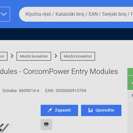
Da
biste
potražili
proizvod,
unesite
ključnu
man proizvoda i
riječ,
kataloški
broj,
ori
Mrežni konektori
Mrežni konektori
EAN
ili
odules - CorcomPower Entry Modules
serijski
broj
Oznaka:
6609014-4
EAN:
2050006915769
Fizičko lice
Zapamti
Uporedite