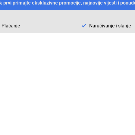
ek prvi primajte ekskluzivne promocije, najnovije vijesti i ponud
Plaćanje
Naručivanje i slanje
Otkrijte Conrad u BiH
ni dijelovi
O firmi Conrad
vka
Pickup mjesto u Sarajevu
acija
Kategorije A - Ž
Conrad obrazovni program
Naše jake marke