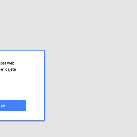
lnost web
se" dajete
 se