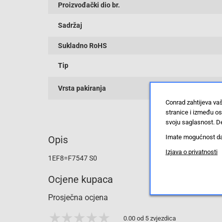
Proizvođački dio br.
Sadržaj
Sukladno RoHS
Tip
Vrsta pakiranja
Conrad zahtijeva va
stranice i između o
svoju saglasnost. De
Imate mogućnost da u
Opis
Izjava o privatnosti
1EF8=F7547 S0
Ocjene kupaca
Prosječna ocjena
0.00 od 5 zvjezdica