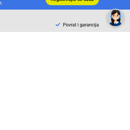
e.
Povrat i garancija
Conrad Newsletter
radno vrijeme
pon. - sub.: 9:00 - 21:00
nedjelja: neradna
tel. maloprodaja:+387 033 65 58 07
tel. veleprodaja:+387 033 71 23 90
info@conrad.ba