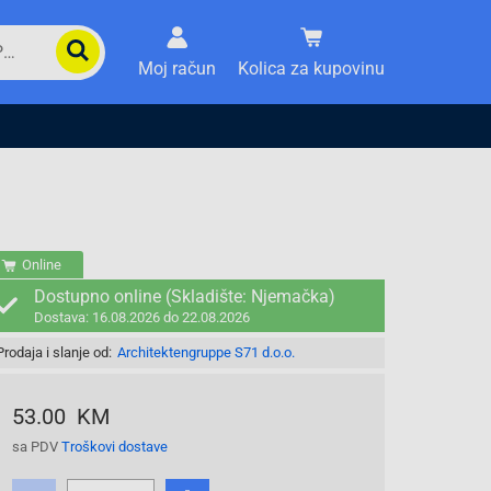
Moj račun
Kolica za kupovinu
Online
Dostupno online (Skladište: Njemačka)
Dostava: 16.08.2026 do 22.08.2026
Prodaja i slanje od:
Architektengruppe S71 d.o.o.
53.00 KM
sa PDV
Troškovi dostave