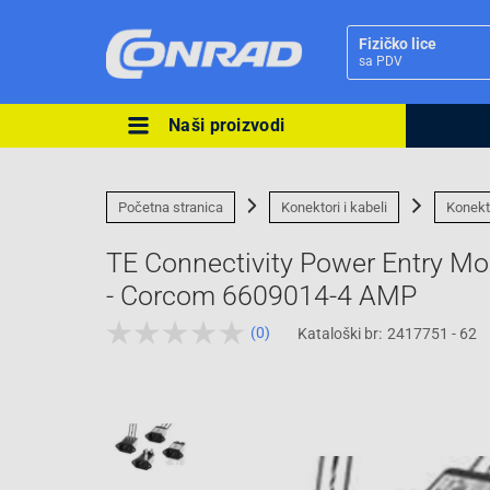
Fizičko lice
sa PDV
Naši proizvodi
Ova postavka prilagođava asorti
cijene vašim potrebama.
Početna stranica
Konektori i kabeli
Konekt
TE Connectivity Power Entry M
- Corcom 6609014-4 AMP
(0)
Kataloški br:
2417751 - 62
Pravno lice