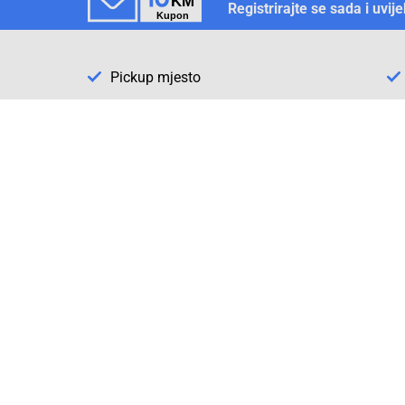
Registrirajte se sada i uvij
Pickup mjesto
Način plaćanja
Pomoć
1. Rezerv
2. Popra
3. Kalibr
Cijene , uvjeti plaćanja
Možete izabrati jednu od sljedećih opcija
načina plaćanja: