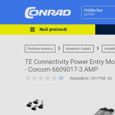
Fizičko lice
sa PDV
Naši proizvodi
Ova postavka prilagođava asorti
cijene vašim potrebama.
Početna stranica
Konektori i kabeli
Konekt
TE Connectivity Power Entry M
- Corcom 6609017-3 AMP
(0)
Kataloški br:
2417768 - 62
Pravno lice