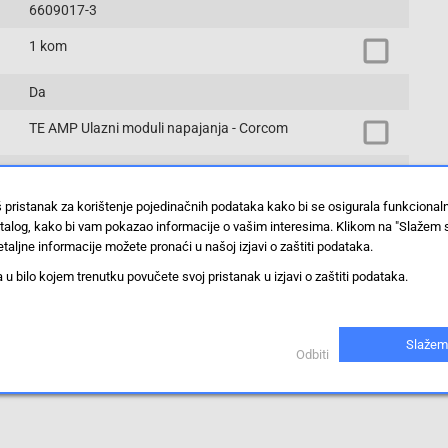
6609017-3
1 kom
Da
TE AMP Ulazni moduli napajanja - Corcom
paketi
š pristanak za korištenje pojedinačnih podataka kako bi se osigurala funkciona
stalog, kako bi vam pokazao informacije o vašim interesima. Klikom na "Slažem 
Prikaži proizvode sa istim vrijednostima
taljne informacije možete pronaći u našoj izjavi o zaštiti podataka.
 bilo kojem trenutku povučete svoj pristanak u izjavi o zaštiti podataka.
Slažem
Odbiti