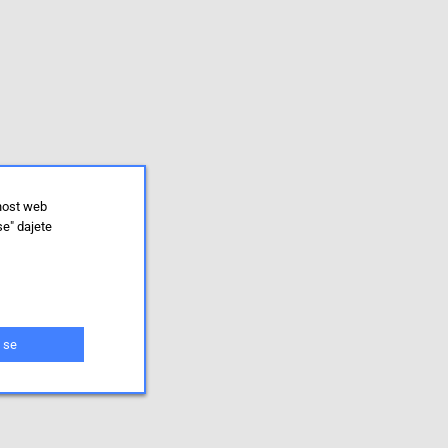
lnost web
se" dajete
 se