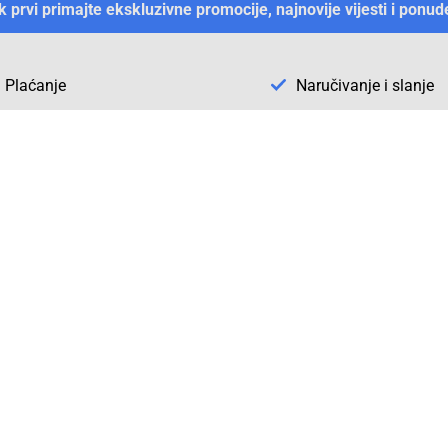
ek prvi primajte ekskluzivne promocije, najnovije vijesti i ponud
Plaćanje
Naručivanje i slanje
Otkrijte Conrad u BiH
ni dijelovi
O firmi Conrad
vka
Pickup mjesto u Sarajevu
acija
Kategorije A - Ž
Conrad obrazovni program
Naše jake marke