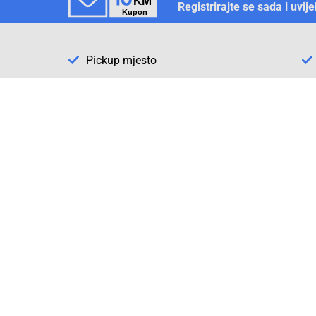
Registrirajte se sada i uvij
Pickup mjesto
Način plaćanja
Pomoć
1. Rezerv
2. Popra
3. Kalibr
Cijene , uvjeti plaćanja
Možete izabrati jednu od sljedećih opcija
načina plaćanja: