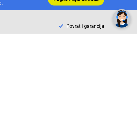
e.
Povrat i garancija
Conrad Newsletter
radno vrijeme
pon. - sub.: 9:00 - 21:00
nedjelja: neradna
tel. maloprodaja:+387 033 65 58 07
tel. veleprodaja:+387 033 71 23 90
info@conrad.ba