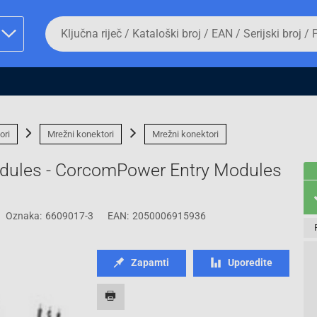
Da
biste
potražili
proizvod,
unesite
ključnu
man proizvoda i
riječ,
kataloški
broj,
ori
Mrežni konektori
Mrežni konektori
EAN
ili
odules - CorcomPower Entry Modules
serijski
broj
Oznaka:
6609017-3
EAN:
2050006915936
Fizičko lice
Zapamti
Uporedite