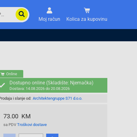
Moj račun
Kolica za kupovinu
Online
Dostupno online (Skladište: Njemačka)
Dostava: 14.08.2026 do 20.08.2026
Prodaja i slanje od:
Architektengruppe S71 d.o.o.
73.00 KM
sa PDV
Troškovi dostave