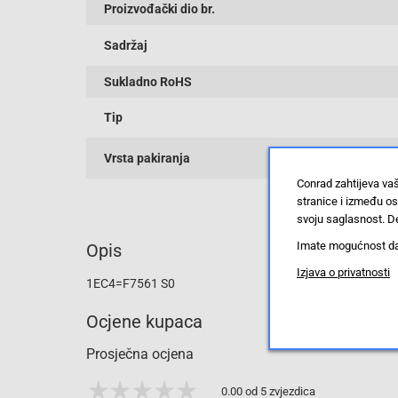
Proizvođački dio br.
Sadržaj
Sukladno RoHS
Tip
Vrsta pakiranja
Conrad zahtijeva va
stranice i između o
svoju saglasnost. De
Imate mogućnost da u
Opis
Izjava o privatnosti
1EC4=F7561 S0
Ocjene kupaca
Prosječna ocjena
0.00 od 5 zvjezdica