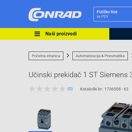
Fizičko lice
sa PDV
Naši proizvodi
Ova postavka prilagođava asorti
cijene vašim potrebama.
Početna stranica
Automatizacija & Pneumatika
Učinski prekidač 1 ST Siemen
(0)
Kataloški br:
1736508 - 62
Pravno lice