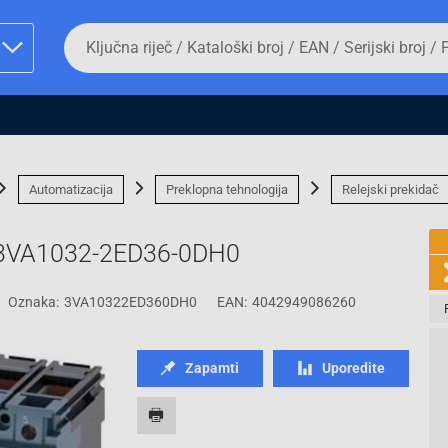
Da
biste
potražili
proizvod,
unesite
ključnu
man proizvoda i
riječ,
kataloški
broj,
Automatizacija
Preklopna tehnologija
Relejski prekidač
EAN
ili
serijski
s 3VA1032-2ED36-0DH0
broj
Oznaka:
3VA10322ED360DH0
EAN:
4042949086260
Fizičko lice
Zapamti
Uporedite