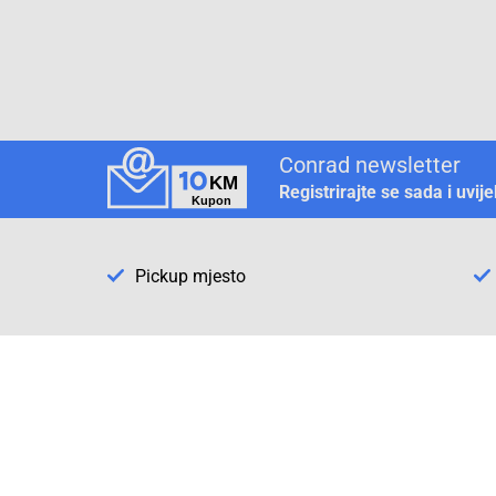
Conrad newsletter
Registrirajte se sada i uvij
Pickup mjesto
Način plaćanja
Pomoć
1. Rezerv
2. Popra