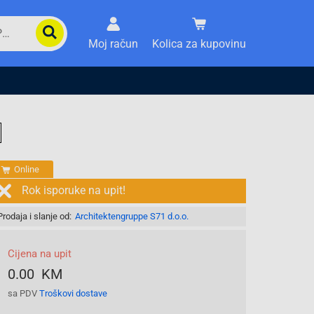
Moj račun
Kolica za kupovinu
Online
Rok isporuke na upit!
Prodaja i slanje od:
Architektengruppe S71 d.o.o.
Cijena na upit
0.00 KM
sa PDV
Troškovi dostave