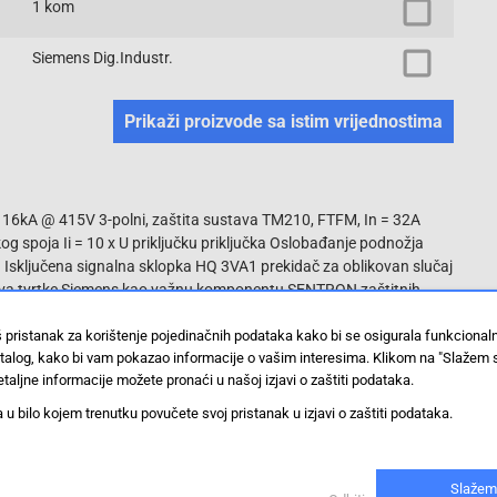
1 kom
Siemens Dig.Industr.
Prikaži proizvode sa istim vrijednostima
 = 16kA @ 415V 3-polni, zaštita sustava TM210, FTFM, In = 32A
kog spoja Ii = 10 x U priključku priključka Oslobađanje podnožja
ključena signalna sklopka HQ ​​3VA1 prekidač za oblikovan slučaj
arova tvrtke Siemens kao važnu komponentu SENTRON zaštitnih
kacije nude učinkovitu zaštitu sustava, startera i motora kroz
ja. 3VA oblikovani prekidači za slučaj kvara postavljaju standarde
š pristanak za korištenje pojedinačnih podataka kako bi se osigurala funkciona
stalog, kako bi vam pokazao informacije o vašim interesima. Klikom na "Slažem 
tveni dodatak za više veličina u svim serijama 3VA1 i 3VA2
taljne informacije možete pronaći u našoj izjavi o zaštiti podataka.
jnog prekidača karakterizira: 1. Kompaktan oblik. 2. Dostupan kao
e verzije. 4. Ovisno o veličini: prijelazni kapacitet od 16 kA ... 70 kA
 bilo kojem trenutku povučete svoj pristanak u izjavi o zaštiti podataka.
olne sklopke. 5. Moguće je ugradnja u fiksnu instalaciju i dodatnu
preko struje. 7. Pogodan za AC i DC aplikacije. 8. Modularni i lako
 Integrirana pomoćna platforma u svim 3VA oblikovanim prekidačima
Slažem