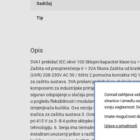
Sadržaj
Tip
Opis
3VA1 prekidač IEC okvir 100 Sklopni kapacitet klase Icu
Zaštita od preopterećenja Ir = 32A fiksna Zaštita od krat
(UVR) 208-230V AC 50 / 60Hz 2 pomoćna kontakta HQ 1 Is
za zaštitu sustava. 3VA prešani prekidači za slučaj kv
komponenti za industrijske primjene i infrastrukturne apli
siguran odspajanje u slučaju preopterećenja i kratkog spo
Conrad zahtijeva va
stranice i između o
u pogledu fleksibilnosti i modularnog asortimana. Jedins
svoju saglasnost. De
izmjenjivača kućišta. Ova verzija 3VA izmjenjivača sluča
inačica za zaštitu sustava 3. Ovisno o veličini: 1- do 4-poln
Imate mogućnost da u
pri 415 V za 3- ili 4-polne sklopke i 36 kA na 240 V za 1-p
Izjava o privatnosti
tehnologiju. 6. Serija ima termalno-magnetsko otpuštanje 
instalirani unutarnji pribor s različitim funkcijama. 9.