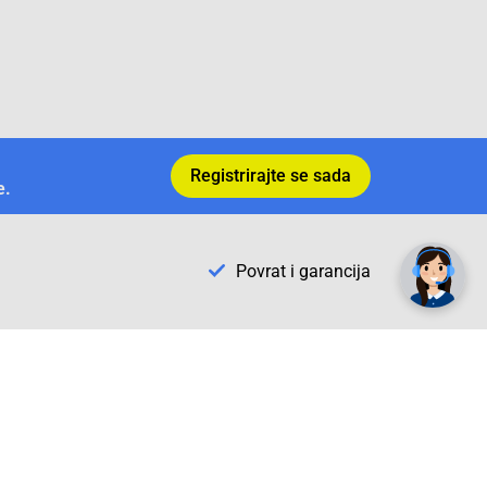
Registrirajte se sada
e.
✕
Trebate pomoć? Tu smo! 👋
Povrat i garancija
Conrad Newsletter
radno vrijeme
pon. - sub.: 9:00 - 21:00