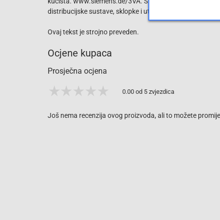
kućišta. www.siemens.de/3VA. Siemens nudi kompletan port
distribucijske sustave, sklopke i utičnice za sigurnu, učink
Ovaj tekst je strojno preveden.
Ocjene kupaca
Prosječna ocjena
0.00 od 5 zvjezdica
Još nema recenzija ovog proizvoda, ali to možete promijen