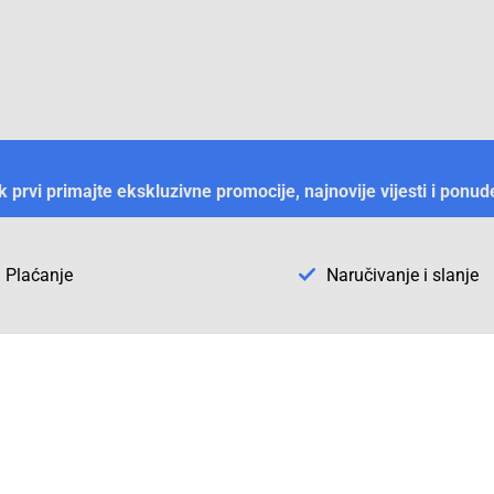
ek prvi primajte ekskluzivne promocije, najnovije vijesti i ponud
Plaćanje
Naručivanje i slanje
Otkrijte Conrad u BiH
ni dijelovi
O firmi Conrad
vka
Pickup mjesto u Sarajevu