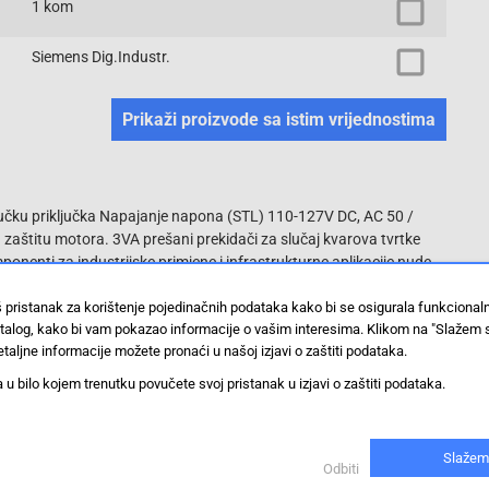
1 kom
Siemens Dig.Industr.
Prikaži proizvode sa istim vrijednostima
riključku priključka Napajanje napona (STL) 110-127V DC, AC 50 /
 zaštitu motora. 3VA prešani prekidači za slučaj kvarova tvrtke
nti za industrijske primjene i infrastrukturne aplikacije nude
n odspajanje u slučaju preopterećenja i kratkog spoja. 3VA
e u pogledu fleksibilnosti i modularnog asortimana. Jedinstveni
š pristanak za korištenje pojedinačnih podataka kako bi se osigurala funkciona
stalog, kako bi vam pokazao informacije o vašim interesima. Klikom na "Slažem 
jenjivača kućišta. Ova verzija 3VA izmjenjivača slučajnog prekidača
taljne informacije možete pronaći u našoj izjavi o zaštiti podataka.
nta za zaštitu motora. 3. Prekidač motora za zaštitu električnih
 3-pinska verzija. 5. Ovisno o veličini: Nazivna radna struja od 25
 bilo kojem trenutku povučete svoj pristanak u izjavi o zaštiti podataka.
7. Serija ima elektroničko otpuštanje preko struje. 8. Instalacija u
tehnologije. 9. Modularni i lako instalirani unutarnji pribor s
kompletan portfelj uređaja za zaštitu, prebacivanje, mjerenje i
Slažem
nu, učinkovitu električnu infrastrukturu u zgradama i industriji.
Odbiti