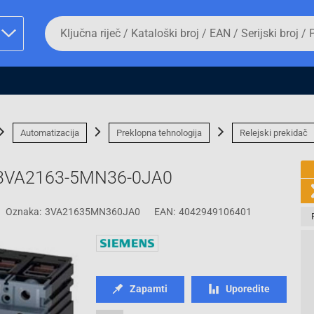
Da
biste
potražili
proizvod,
unesite
ključnu
man proizvoda i
riječ,
kataloški
broj,
Automatizacija
Preklopna tehnologija
Relejski prekidač
EAN
ili
serijski
s 3VA2163-5MN36-0JA0
broj
Oznaka:
3VA21635MN360JA0
EAN:
4042949106401
Fizičko lice
Zapamti
Uporedite