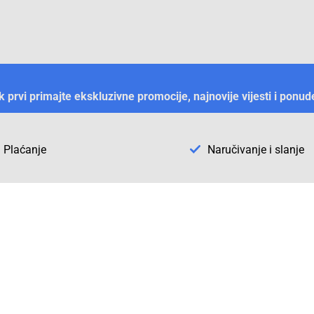
ek prvi primajte ekskluzivne promocije, najnovije vijesti i ponud
Plaćanje
Naručivanje i slanje
Otkrijte Conrad u BiH
ni dijelovi
O firmi Conrad
vka
Pickup mjesto u Sarajevu
acija
Kategorije A - Ž