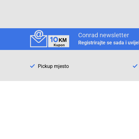
Conrad newsletter
Registrirajte se sada i uvij
Pickup mjesto
Način plaćanja
Pomoć
1. Rezerv
2. Popra
3. Kalibr