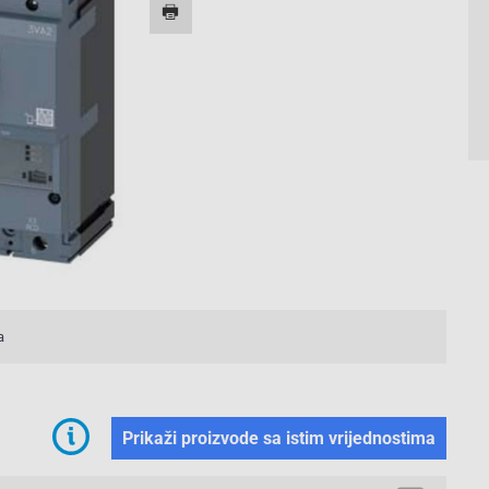
a
Prikaži proizvode sa istim vrijednostima