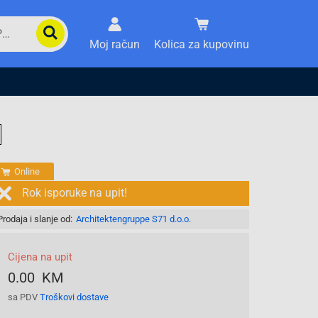
Moj račun
Kolica za kupovinu
Online
Rok isporuke na upit!
Prodaja i slanje od:
Architektengruppe S71 d.o.o.
Cijena na upit
0.00 KM
sa PDV
Troškovi dostave