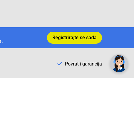
Registrirajte se sada
e.
✕
Trebate pomoć? Tu smo! 👋
Povrat i garancija
Conrad Newsletter
radno vrijeme
pon. - sub.: 9:00 - 21:00
nedjelja: neradna