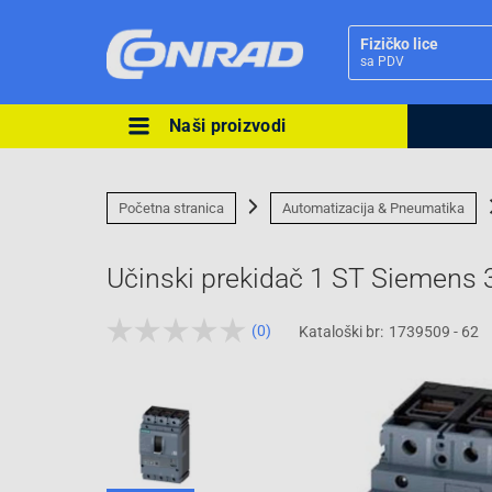
Fizičko lice
sa PDV
Naši proizvodi
Ova postavka prilagođava asorti
cijene vašim potrebama.
Početna stranica
Automatizacija & Pneumatika
Učinski prekidač 1 ST Siemen
(0)
Kataloški br:
1739509 - 62
Pravno lice