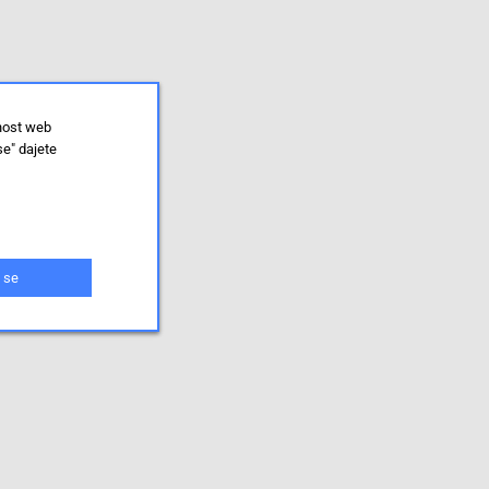
lnost web
se" dajete
 se