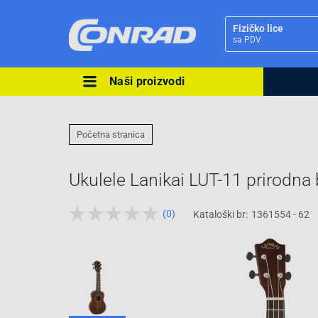
Fizičko lice
sa PDV
Naši proizvodi
Ova postavka prilagođava asorti
cijene vašim potrebama.
Početna stranica
Ukulele Lanikai LUT-11 prirodna 
(0)
Kataloški br:
1361554 - 62
Pravno lice