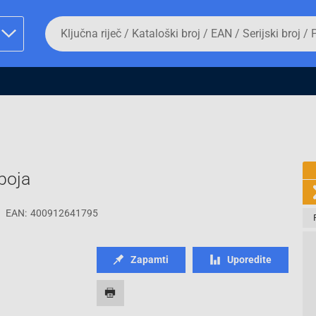
Da
biste
potražili
proizvod,
unesite
ključnu
man proizvoda i
riječ,
kataloški
broj,
EAN
ili
serijski
boja
broj
EAN:
400912641795
Fizičko lice
Zapamti
Uporedite