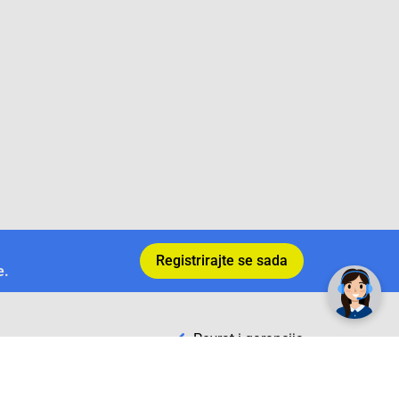
✕
Trebate pomoć? Tu smo! 👋
Registrirajte se sada
e.
Povrat i garancija