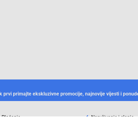
ek prvi primajte ekskluzivne promocije, najnovije vijesti i ponud
Plaćanje
Naručivanje i slanje