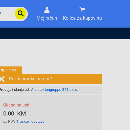
Moj račun
Kolica za kupovinu
Online
Rok isporuke na upit!
Prodaja i slanje od:
Architektengruppe S71 d.o.o.
Cijena na upit
0.00 KM
sa PDV
Troškovi dostave