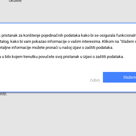
Ukulele
š pristanak za korištenje pojedinačnih podataka kako bi se osigurala funkciona
stalog, kako bi vam pokazao informacije o vašim interesima. Klikom na "Slažem 
taljne informacije možete pronaći u našoj izjavi o zaštiti podataka.
 bilo kojem trenutku povučete svoj pristanak u izjavi o zaštiti podataka.
Slažem
Odbiti
iti.