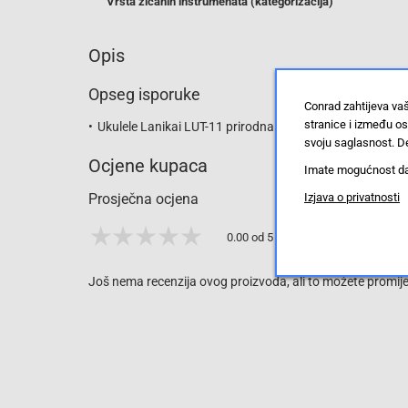
Vrsta žičanih instrumenata (kategorizacija)
Opis
Opseg isporuke
Conrad zahtijeva va
stranice i između o
Ukulele Lanikai LUT-11 prirodna boja
svoju saglasnost. De
Ocjene kupaca
Imate mogućnost da u
Izjava o privatnosti
Prosječna ocjena
0.00 od 5 zvjezdica
Još nema recenzija ovog proizvoda, ali to možete promijen