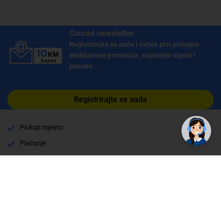
Conrad newsletter
Registrirajte se sada i uvijek prvi primajte
ekskluzivne promocije, najnovije vijesti i
ponude.
Registrirajte se sada
Pickup mjesto
Plaćanje
Naručivanje i slanje
Povrat i garancija
Način plaćanja