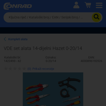
Ova postavka prilagođava asortiman proizvoda i
cijene vašim potrebama.
Da
biste
potražili
proizvod,
unesite
ključnu
Pravno lice
Fizičko lice
Kompleti alata
riječ,
kataloški
VDE set alata 14-dijelni Hazet 0-20/14
broj,
EAN
Kataloški br:
Oznaka:
EAN:
ili
1422493 - 62
0-20/14
4000896192526
serijski
broj
(0)
Prikaži recenzije