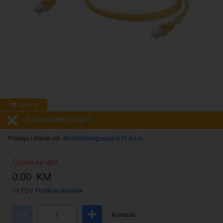
Online
Rok isporuke na upit!
Prodaja i slanje od:
Architektengruppe S71 d.o.o.
Cijena na upit
0.00 KM
sa PDV
Troškovi dostave
Komada