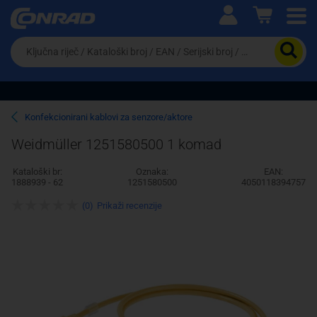
Ova postavka prilagođava asortiman proizvoda i
cijene vašim potrebama.
Da
biste
potražili
proizvod,
unesite
ključnu
Pravno lice
Fizičko lice
Konfekcionirani kablovi za senzore/aktore
riječ,
kataloški
Weidmüller 1251580500 1 komad
broj,
EAN
Kataloški br:
Oznaka:
EAN:
ili
1888939 - 62
1251580500
4050118394757
serijski
broj
(0)
Prikaži recenzije