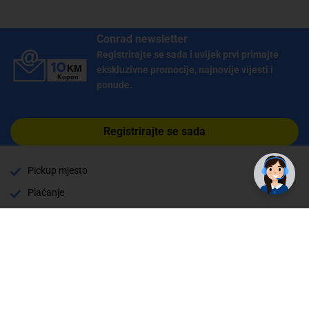
Conrad newsletter
Registrirajte se sada i uvijek prvi primajte
ekskluzivne promocije, najnovije vijesti i
ponude.
Registrirajte se sada
Pickup mjesto
Plaćanje
Naručivanje i slanje
Povrat i garancija
Način plaćanja