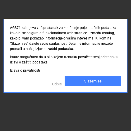
AGS71 zahtijeva vaš pristanak za korištenje pojedinačnih podataka
kako bi se osigurala funkcionalnost web stranice i između ostalog,
kako bi vam pokazao informacije o vašim interesima. Klikom na
"Slažem se" dajete svoju saglasnost. Detaljne informacije možete
pronaći u našoj izjavi o zaštiti podataka.
Imate mogućnost da u bilo kojem trenutku povučete svoj pristanak u
izjavi o zaštiti podataka.
Izjava o privatnosti
Slažem se
Odbiti