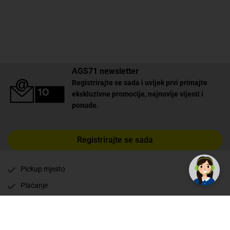
AGS71 newsletter
Registrirajte se sada i uvijek prvi primajte
ekskluzivne promocije, najnovije vijesti i
ponude.
Registrirajte se sada
Pickup mjesto
Plaćanje
Naručivanje i slanje
Povrat i garancija