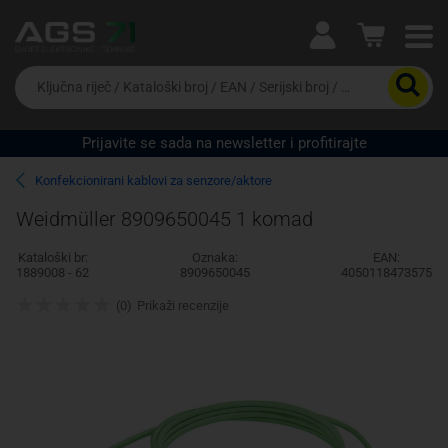
Ova postavka prilagođava asortiman proizvoda i
cijene vašim potrebama.
Da
biste
potražili
proizvod,
Prijavite se sada na newsletter i profitirajte
unesite
Pravno lice
Fizičko lice
ključnu
Konfekcionirani kablovi za senzore/aktore
riječ,
kataloški
Weidmüller 8909650045 1 komad
broj,
EAN
Kataloški br:
Oznaka:
EAN:
ili
1889008 - 62
8909650045
4050118473575
serijski
broj
(0)
Prikaži recenzije