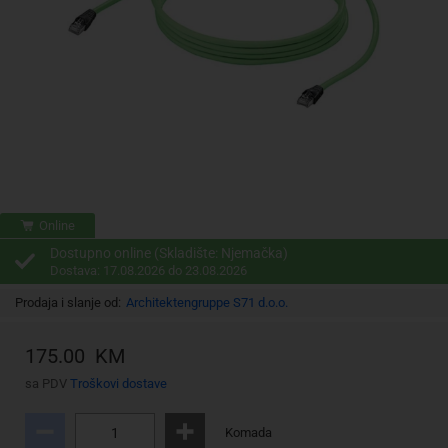
Online
Dostupno online (Skladište: Njemačka)
Dostava: 17.08.2026 do 23.08.2026
Prodaja i slanje od:
Architektengruppe S71 d.o.o.
175.00 KM
sa PDV
Troškovi dostave
Komada