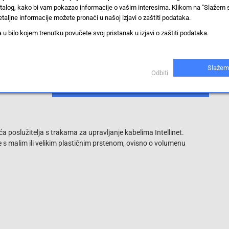
stalog, kako bi vam pokazao informacije o vašim interesima. Klikom na "Slažem 
45 mm
taljne informacije možete pronaći u našoj izjavi o zaštiti podataka.
 bilo kojem trenutku povučete svoj pristanak u izjavi o zaštiti podataka.
1 HE
Upravljanje kablovima mrežnog ormara
Slažem
Odbiti
Prikaži proizvode sa istim vrijednostima
ća poslužitelja s trakama za upravljanje kabelima Intellinet.
ji, te s malim ili velikim plastičnim prstenom, ovisno o volumenu