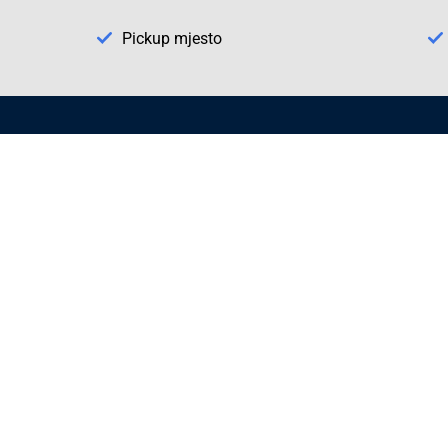
Pickup mjesto
Način plaćanja
Pomoć
1. Rezerv
2. Popra
3. Kalibr
Cijene , uvjeti plaćanja
Možete izabrati jednu od sljedećih opcija
načina plaćanja:
Plaćanje unaprijed
Plaćanje pouzećem
Plaćanje kreditnim karticama