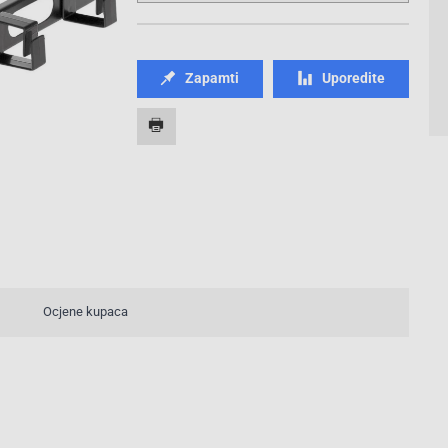
Zapamti
Uporedite
Ocjene kupaca