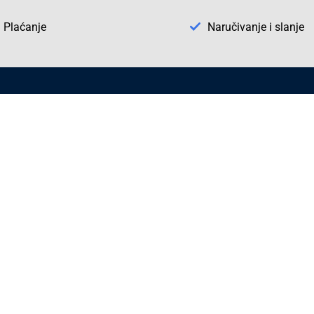
Plaćanje
Naručivanje i slanje
Otkrijte Conrad u BiH
ni dijelovi
O firmi Conrad
vka
Pickup mjesto u Sarajevu
acija
Kategorije A - Ž
Conrad obrazovni program
Naše jake marke