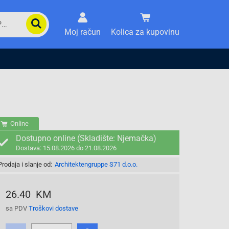
Moj račun
Kolica za kupovinu
Online
Dostupno online (Skladište: Njemačka)
Dostava: 15.08.2026 do 21.08.2026
Prodaja i slanje od:
Architektengruppe S71 d.o.o.
26.40 KM
sa PDV
Troškovi dostave