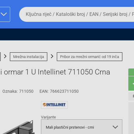
Da
biste
potražili
proizvod,
unesite
ključnu
man proizvoda i
riječ,
kataloški
broj,
Mrežna instalacija
Pribor za mrežni ormarić od 19 inča
EAN
ili
i ormar 1 U Intellinet 711050 Crna
serijski
broj
Oznaka:
711050
EAN:
766623711050
Fizičko lice
Varijante