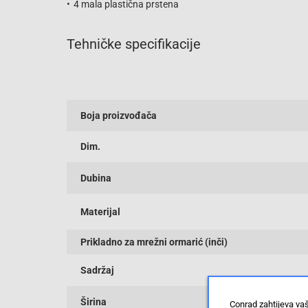
4 mala plastična prstena
Tehničke specifikacije
Boja proizvođača
Dim.
Dubina
Materijal
Prikladno za mrežni ormarić (inči)
Sadržaj
Širina
Conrad zahtijeva va