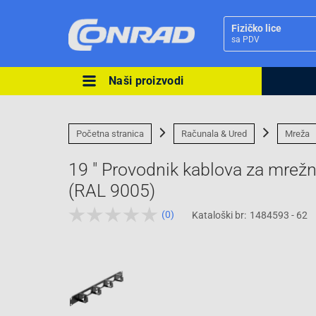
Fizičko lice
sa PDV
Naši proizvodi
Ova postavka prilagođava asorti
cijene vašim potrebama.
Početna stranica
Računala & Ured
Mreža
19 " Provodnik kablova za mrežn
(RAL 9005)
(0)
Kataloški br:
1484593 - 62
Pravno lice