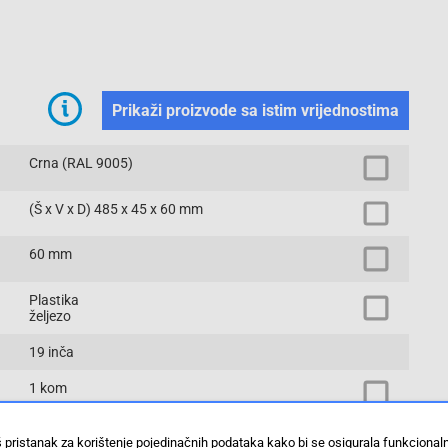
Prikaži proizvode sa istim vrijednostima
Crna (RAL 9005)
(Š x V x D) 485 x 45 x 60 mm
60 mm
Plastika
željezo
19 inča
1 kom
485 mm
š pristanak za korištenje pojedinačnih podataka kako bi se osigurala funkciona