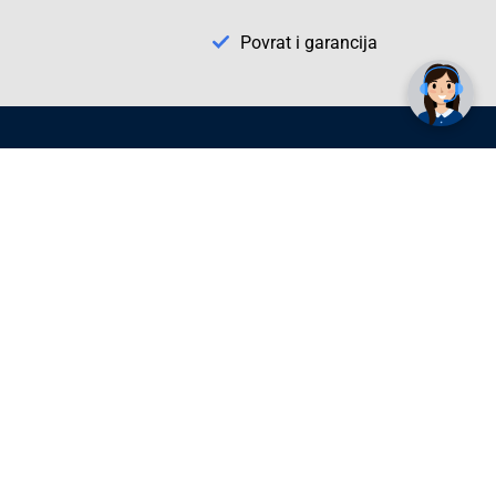
✕
Trebate pomoć? Tu smo! 👋
Povrat i garancija
Conrad Newsletter
radno vrijeme
pon. - sub.: 9:00 - 21:00
nedjelja: neradna
tel. maloprodaja:+387 033 65 58 07
tel. veleprodaja:+387 033 71 23 90
info@conrad.ba
Prijavite se sada. Budite obaviješteni o
svim novostima i rješenjima putem e-