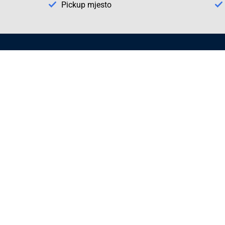
Pickup mjesto
Način plaćanja
Pomoć
1. Rezerv
2. Popra
3. Kalibr
Cijene , uvjeti plaćanja
Možete izabrati jednu od sljedećih opcija
načina plaćanja:
Plaćanje unaprijed
Plaćanje pouzećem
Plaćanje kreditnim karticama
(MasterCard®, Maestro®, Visa)