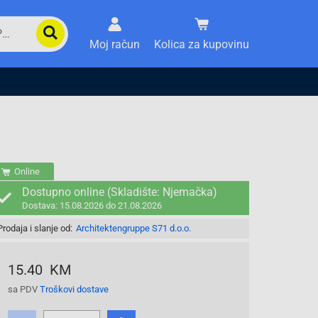
Moj račun
Kolica za kupovinu
Online
Dostupno online (Skladište: Njemačka)
Dostava: 15.08.2026 do 21.08.2026
Prodaja i slanje od:
Architektengruppe S71 d.o.o.
15.40 KM
sa PDV
Troškovi dostave