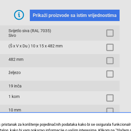
Prikaži proizvode sa istim vrijednostima
Svijetlo siva (RAL 7035)
Sivo
(Š x V x Du ) 10 x 15 x 482 mm
482 mm
željezo
19 inča
1 kom
10 mm
0.31
š pristanak za korištenje pojedinačnih podataka kako bi se osigurala funkciona
stalog, kako bi vam pokazao informacije o vašim interesima. Klikom na "Slažem 