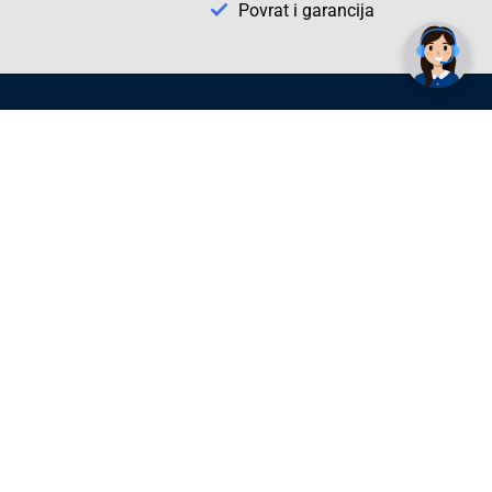
Povrat i garancija
Conrad Newsletter
radno vrijeme
pon. - sub.: 9:00 - 21:00
nedjelja: neradna
tel. maloprodaja:+387 033 65 58 07
tel. veleprodaja:+387 033 71 23 90
info@conrad.ba
Prijavite se sada. Budite obaviješteni o
svim novostima i rješenjima putem e-
pošte. U bilo kojem trenutku možete