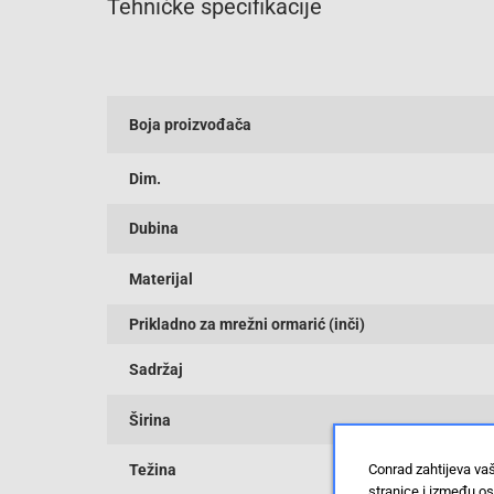
Tehničke specifikacije
Boja proizvođača
Dim.
Dubina
Materijal
Prikladno za mrežni ormarić (inči)
Sadržaj
Širina
Conrad zahtijeva va
Težina
stranice i između o