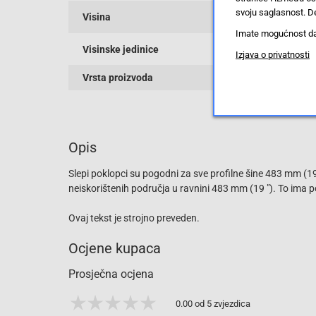
svoju saglasnost. De
Visina
Imate mogućnost da u
Visinske jedinice
Izjava o privatnosti
Vrsta proizvoda
Opis
Slepi poklopci su pogodni za sve profilne šine 483 mm (19 
neiskorištenih područja u ravnini 483 mm (19 "). To ima po
Ovaj tekst je strojno preveden.
Ocjene kupaca
Prosječna ocjena
0.00 od 5 zvjezdica