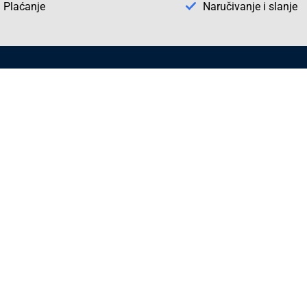
Plaćanje
Naručivanje i slanje
Otkrijte Conrad u BiH
ni dijelovi
O firmi Conrad
vka
Pickup mjesto u Sarajevu
acija
Kategorije A - Ž
Conrad obrazovni program
Naše jake marke