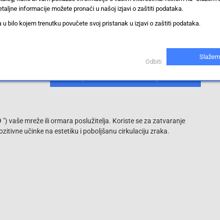
taljne informacije možete pronaći u našoj izjavi o zaštiti podataka.
15 mm
 bilo kojem trenutku povučete svoj pristanak u izjavi o zaštiti podataka.
1 HE
Slijepi poklopac mrežnog ormarića
Slažem
Odbiti
Prikaži proizvode sa istim vrijednostima
") vaše mreže ili ormara poslužitelja. Koriste se za zatvaranje
zitivne učinke na estetiku i poboljšanu cirkulaciju zraka.