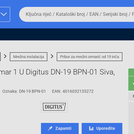
Da
biste
potražili
proizvod,
unesite
ključnu
man proizvoda i
riječ,
kataloški
broj,
Mrežna instalacija
Pribor za mrežni ormarić od 19 inča
EAN
ili
serijski
broj
Oznaka:
DN-19 BPN-01
EAN:
4016032135272
Fizičko lice
Zapamti
Uporedite