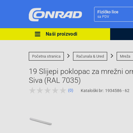
Fizičko lice
sa PDV
Naši proizvodi
Ova postavka prilagođava asorti
cijene vašim potrebama.
Početna stranica
Računala & Ured
Mreža
19 Slijepi poklopac za mrežni ormar 1 U Digitus DN-19 BPN-01 Siva,
Siva (RAL 7035)
(0)
Kataloški br:
1934586 - 62
Pravno lice