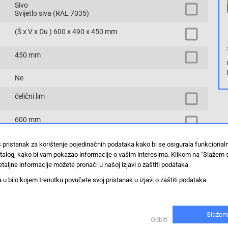
Sivo
Svijetlo siva (RAL 7035)
(Š x V x Du ) 600 x 490 x 450 mm
450 mm
Ne
čelični lim
600 mm
32000 o/min
š pristanak za korištenje pojedinačnih podataka kako bi se osigurala funkciona
stalog, kako bi vam pokazao informacije o vašim interesima. Klikom na "Slažem 
taljne informacije možete pronaći u našoj izjavi o zaštiti podataka.
490 mm
 bilo kojem trenutku povučete svoj pristanak u izjavi o zaštiti podataka.
7 HE
19 colni zidno kućište
Slažem
Odbiti