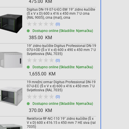
475.00 KM
Digitus DN-19 07-U-EC-SW 19" zidno kućište
Komada
(Š x V x D) 600 x 416 x 450 mm 7 U crna
(RAL 9005), crna (mat), crna
(0)
Dodaj u košaricu
Dostupno online (Skladište: Njemačka)
385.00 KM
19" zidno kućište Digitus Professional DN-19
07U-I-OD (Š x V x d) 600 x 490 x 450 mm 7 U
Svijetlosiva (RAL 7035)
(0)
Dostupno online (Skladište: Njemačka)
1,655.00 KM
19 mrežni ormar Digitus Professional DN-19
07-U-EC (Š x V x d) 600 x 416 x 450 mm 7 U
Svijetlosiva (RAL 7035)
(0)
Dostupno online (Skladište: Njemačka)
370.00 KM
Renkforce RF-NC-110 19" zidno kućište (Š x
V x D) 600 x 416.15 x 450 mm 7 HE siva (ral
7035)