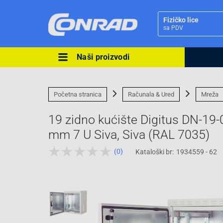
Fizičko lice
sa PDV
Naši proizvodi
Ova postavka prilagođava asorti
cijene vašim potrebama.
Početna stranica
Računala & Ured
Mreža
19 zidno kućište Digitus DN-19-
mm 7 U Siva, Siva (RAL 7035)
(0)
Kataloški br:
1934559 - 62
Pravno lice