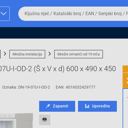
Da
biste
potražili
proizvod,
unesite
ključnu
man proizvoda i
riječ,
kataloški
broj,
Mrežna instalacija
Mrežni ormarići od 19 inča
EAN
ili
07U-I-OD-2 (Š x V x d) 600 x 490 x 450
serijski
broj
Oznaka:
DN-19-07U-I-OD-2
EAN:
4016032429777
Fizičko lice
Zapamti
Uporedite