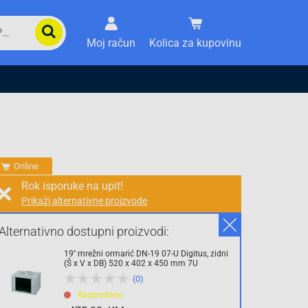
Moj račun
Kolica za kupovinu
Online
Rok isporuke na upit!
Prikaži alternativne proizvode
Prodaja i slanje od:
Architektengruppe S71 d.o.o.
Alternativno dostupni proizvodi:
19'' mrežni ormarić DN-19 07-U Digitus, zidni
Cijena na upit
(Š x V x DB) 520 x 402 x 450 mm 7U
(0)
0.00 KM
Rasprodano
sa PDV
Troškovi dostave