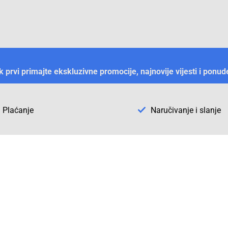
ek prvi primajte ekskluzivne promocije, najnovije vijesti i ponud
Plaćanje
Naručivanje i slanje
Otkrijte Conrad u BiH
ni dijelovi
O firmi Conrad
vka
Pickup mjesto u Sarajevu
acija
Kategorije A - Ž