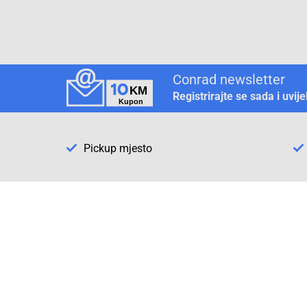
Conrad newsletter
Registrirajte se sada i uvij
Pickup mjesto
Način plaćanja
Pomoć
1. Rezerv
2. Popra
3. Kalibr