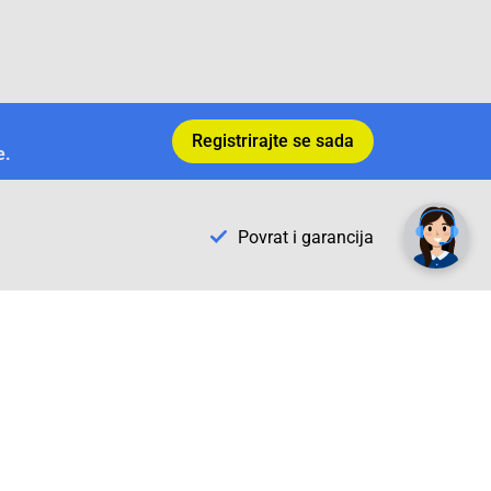
Registrirajte se sada
e.
✕
Trebate pomoć? Tu smo! 👋
Povrat i garancija
Conrad Newsletter
radno vrijeme
pon. - sub.: 9:00 - 21:00
nedjelja: neradna