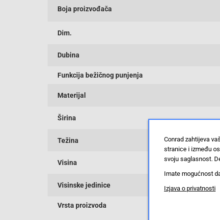
Boja proizvođača
Dim.
Dubina
Funkcija bežičnog punjenja
Materijal
Širina
Conrad zahtijeva va
Težina
stranice i između o
svoju saglasnost. De
Visina
Imate mogućnost da u
Visinske jedinice
Izjava o privatnosti
Vrsta proizvoda