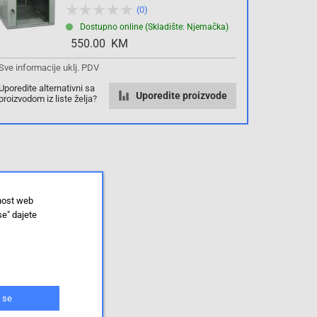
(0)
Dostupno online (Skladište: Njemačka)
550.00 KM
Sve informacije uklj. PDV
Uporedite alternativni sa
Uporedite proizvode
proizvodom iz liste želja?
lnost web
se" dajete
 se