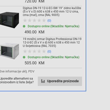
720.00 KM
Digitus DN-19 12-U-EC-SW 19" zidno kućište
Komada
(Š x V x D) 600 x 638 x 450 mm 12 U crna,
crna (mat), crna (RAL 9005)
(0)
Dodaj u košaricu
Dostupno online (Skladište: Njemačka)
490.00 KM
19 mrežni ormar Digitus Professional DN-19
12-U-EC (Š x V x d) 600 x 638 x 450 mm 12
U Svijetlosiva (RAL 7035)
(0)
Dostupno online (Skladište: Njemačka)
505.00 KM
Sve informacije uklj. PDV
Uporedite alternativni sa
Uporedite proizvode
proizvodom iz liste želja?