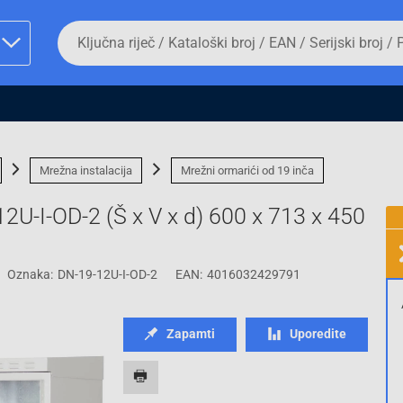
Da
biste
potražili
proizvod,
unesite
ključnu
man proizvoda i
riječ,
kataloški
broj,
Mrežna instalacija
Mrežni ormarići od 19 inča
EAN
ili
12U-I-OD-2 (Š x V x d) 600 x 713 x 450
serijski
broj
Oznaka:
DN-19-12U-I-OD-2
EAN:
4016032429791
Fizičko lice
Zapamti
Uporedite