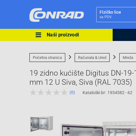
Fizičko lice
sa PDV
Naši proizvodi
Ova postavka prilagođava asorti
cijene vašim potrebama.
Početna stranica
Računala & Ured
Mreža
19 zidno kućište Digitus DN-19-
mm 12 U Siva, Siva (RAL 7035)
(0)
Kataloški br:
1934582 - 62
Pravno lice