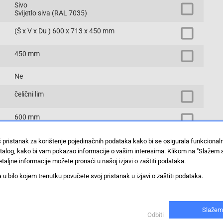
Sivo
Svijetlo siva (RAL 7035)
(Š x V x Du ) 600 x 713 x 450 mm
450 mm
Ne
čelični lim
600 mm
38000g
š pristanak za korištenje pojedinačnih podataka kako bi se osigurala funkciona
stalog, kako bi vam pokazao informacije o vašim interesima. Klikom na "Slažem 
taljne informacije možete pronaći u našoj izjavi o zaštiti podataka.
713 mm
 bilo kojem trenutku povučete svoj pristanak u izjavi o zaštiti podataka.
12 HE
19 colni zidno kućište
Slažem
Odbiti