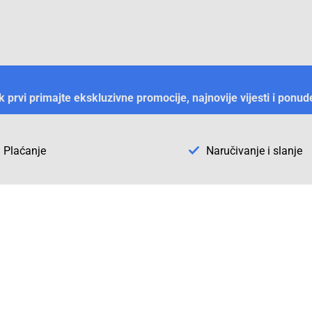
ek prvi primajte ekskluzivne promocije, najnovije vijesti i ponud
Plaćanje
Naručivanje i slanje
Otkrijte Conrad u BiH
ni dijelovi
O firmi Conrad
vka
Pickup mjesto u Sarajevu
acija
Kategorije A - Ž