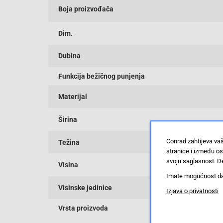
Boja proizvođača
Dim.
Dubina
Funkcija bežičnog punjenja
Materijal
Širina
Conrad zahtijeva va
Težina
stranice i između o
svoju saglasnost. De
Visina
Imate mogućnost da u
Visinske jedinice
Izjava o privatnosti
Vrsta proizvoda