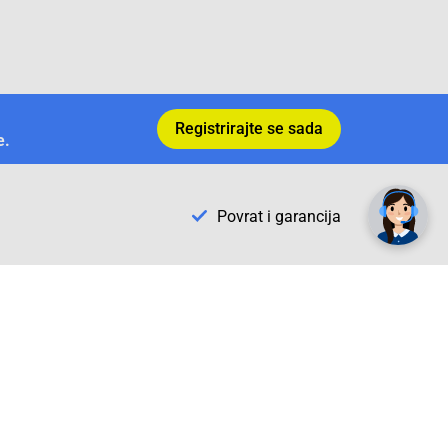
Registrirajte se sada
e.
✕
Trebate pomoć? Tu smo! 👋
Povrat i garancija
Conrad Newsletter
radno vrijeme
pon. - sub.: 9:00 - 21:00
nedjelja: neradna