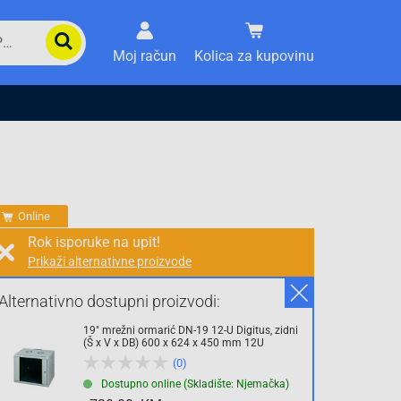
Moj račun
Kolica za kupovinu
Online
Rok isporuke na upit!
Prikaži alternativne proizvode
Prodaja i slanje od:
Architektengruppe S71 d.o.o.
Alternativno dostupni proizvodi:
19" mrežni ormarić DN-19 12-U Digitus, zidni
Cijena na upit
(Š x V x DB) 600 x 624 x 450 mm 12U
(0)
0.00 KM
Dostupno online (Skladište: Njemačka)
sa PDV
Troškovi dostave