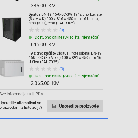
385.00 KM
Komada
Digitus DN-19 16-U-EC-SW 19" zidno kućište
(Š x V x D) 600 x 816 x 450 mm 16 U crna,
crna (mat), crna (RAL 9005)
(0)
Dodaj u košaricu
Dostupno online (Skladište: Njemačka)
645.00 KM
19 zidno kućište Digitus Professional DN-19
16U-I-OD (Š x V x d) 600 x 891 x 450 mm 16
U Siva (RAL 7035)
(0)
Dostupno online (Skladište: Njemačka)
2,365.00 KM
Sve informacije uklj. PDV
Uporedite alternativni sa
Uporedite proizvode
proizvodom iz liste želja?