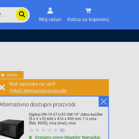
Moj račun
Kolica za kupovinu
Online
Rok isporuke na upit!
Prikaži alternativne proizvode
Prodaja i slanje od:
Architektengruppe S71 d.o.o.
Alternativno dostupni proizvodi:
Digitus DN-19 07-U-EC-SW 19" zidno kućište
Cijena na upit
(Š x V x D) 600 x 416 x 450 mm 7 U crna
(RAL 9005), crna (mat), crna
0.00 KM
(0)
sa PDV
Troškovi dostave
Dostupno online (Skladište: Njemačka)