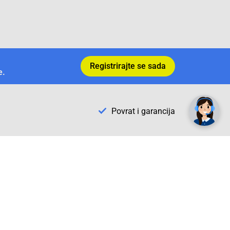
Registrirajte se sada
e.
✕
Trebate pomoć? Tu smo! 👋
Povrat i garancija
Conrad Newsletter
radno vrijeme
pon. - sub.: 9:00 - 21:00
nedjelja: neradna