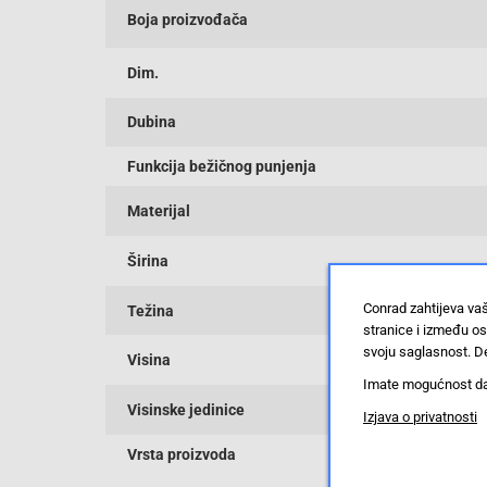
Boja proizvođača
Dim.
Dubina
Funkcija bežičnog punjenja
Materijal
Širina
Conrad zahtijeva va
Težina
stranice i između o
svoju saglasnost. De
Visina
Imate mogućnost da u
Visinske jedinice
Izjava o privatnosti
Vrsta proizvoda