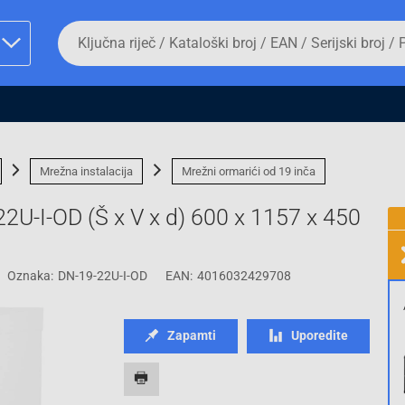
Da
biste
potražili
proizvod,
unesite
ključnu
man proizvoda i
riječ,
kataloški
broj,
Mrežna instalacija
Mrežni ormarići od 19 inča
EAN
ili
22U-I-OD (Š x V x d) 600 x 1157 x 450
serijski
broj
Oznaka:
DN-19-22U-I-OD
EAN:
4016032429708
Fizičko lice
Zapamti
Uporedite