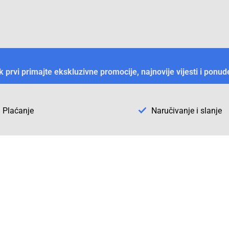
ek prvi primajte ekskluzivne promocije, najnovije vijesti i ponud
Plaćanje
Naručivanje i slanje
Otkrijte Conrad u BiH
ni dijelovi
O firmi Conrad
vka
Pickup mjesto u Sarajevu
acija
Kategorije A - Ž