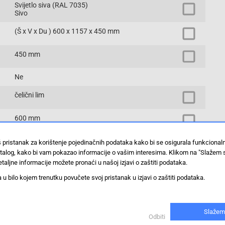
Svijetlo siva (RAL 7035)
Sivo
(Š x V x Du ) 600 x 1157 x 450 mm
450 mm
Ne
čelični lim
600 mm
511 mm
š pristanak za korištenje pojedinačnih podataka kako bi se osigurala funkciona
stalog, kako bi vam pokazao informacije o vašim interesima. Klikom na "Slažem 
taljne informacije možete pronaći u našoj izjavi o zaštiti podataka.
1157 mm
 bilo kojem trenutku povučete svoj pristanak u izjavi o zaštiti podataka.
22 HE
19 colni zidno kućište
Slažem
Odbiti