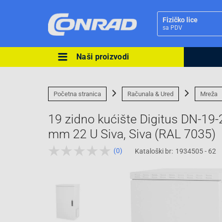
Fizičko lice
sa PDV
Naši proizvodi
Ova postavka prilagođava asorti
cijene vašim potrebama.
Početna stranica
Računala & Ured
Mreža
19 zidno kućište Digitus DN-19-
mm 22 U Siva, Siva (RAL 7035)
(0)
Kataloški br:
1934505 - 62
Pravno lice