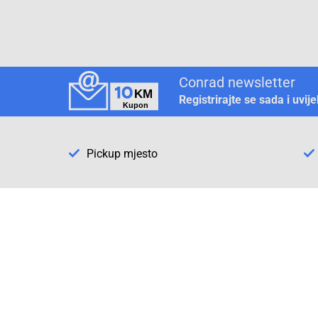
Conrad newsletter
Registrirajte se sada i uvij
Pickup mjesto
Način plaćanja
Pomoć
1. Rezerv
2. Popra
3. Kalibr