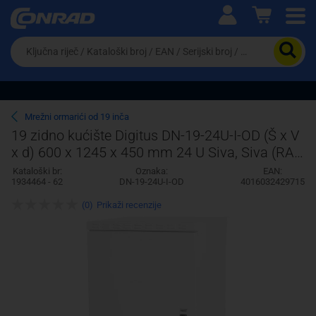
Ova postavka prilagođava asortiman proizvoda i
cijene vašim potrebama.
Da
biste
potražili
proizvod,
unesite
ključnu
Pravno lice
Fizičko lice
Mrežni ormarići od 19 inča
riječ,
19 zidno kućište Digitus DN-19-24U-I-OD (Š x V
kataloški
x d) 600 x 1245 x 450 mm 24 U Siva, Siva (RAL
broj,
EAN
7035)
Kataloški br:
Oznaka:
EAN:
ili
1934464 - 62
DN-19-24U-I-OD
4016032429715
serijski
broj
(0)
Prikaži recenzije