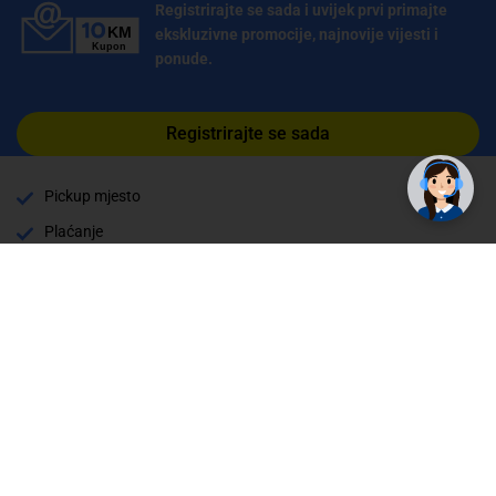
Registrirajte se sada i uvijek prvi primajte
ekskluzivne promocije, najnovije vijesti i
ponude.
✕
Trebate pomoć? Tu smo! 👋
Registrirajte se sada
Pickup mjesto
Plaćanje
Naručivanje i slanje
Povrat i garancija
Način plaćanja