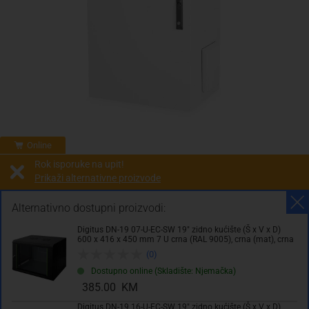
Online
Rok isporuke na upit!
Prikaži alternativne proizvode
Prodaja i slanje od:
Architektengruppe S71 d.o.o.
Alternativno dostupni proizvodi:
Digitus DN-19 07-U-EC-SW 19" zidno kućište (Š x V x D)
Cijena na upit
600 x 416 x 450 mm 7 U crna (RAL 9005), crna (mat), crna
0.00 KM
(0)
Dostupno online (Skladište: Njemačka)
sa PDV
Troškovi dostave
385.00 KM
Digitus DN-19 16-U-EC-SW 19" zidno kućište (Š x V x D)
Komada