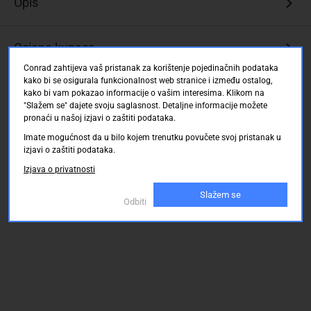
Opis
jer
je
povezan
Ocjene kupaca
s
Conrad zahtijeva vaš pristanak za korištenje pojedinačnih podataka
lukom
kako bi se osigurala funkcionalnost web stranice i između ostalog,
Grove
kako bi vam pokazao informacije o vašim interesima. Klikom na
Visoka
"Slažem se" dajete svoju saglasnost. Detaljne informacije možete
pronaći u našoj izjavi o zaštiti podataka.
pouzdanost
i
Imate mogućnost da u bilo kojem trenutku povučete svoj pristanak u
osjetljivost
izjavi o zaštiti podataka.
malo
Izjava o privatnosti
potrebe
Slažem se
za
Odbiti
prostorom
Prepoznajte
širi
raspon