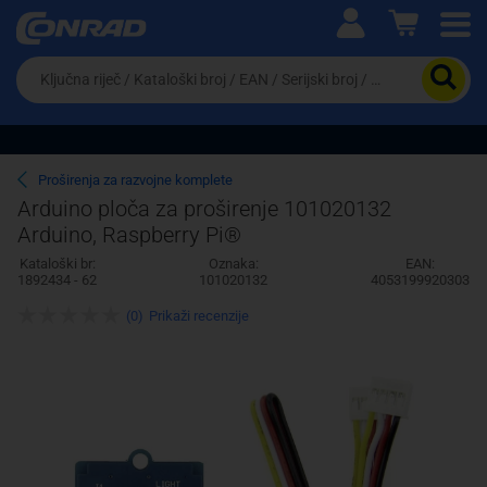
Ova postavka prilagođava asortiman proizvoda i
cijene vašim potrebama.
Da
biste
potražili
proizvod,
unesite
ključnu
Pravno lice
Fizičko lice
Proširenja za razvojne komplete
riječ,
Arduino ploča za proširenje 101020132
kataloški
Arduino, Raspberry Pi®
broj,
EAN
Kataloški br:
Oznaka:
EAN:
ili
1892434 - 62
101020132
4053199920303
serijski
broj
(0)
Prikaži recenzije