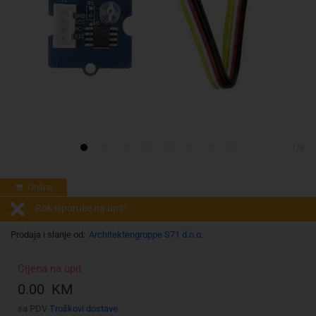
1/8
Online
Rok isporuke na upit!
Prodaja i slanje od:
Architektengruppe S71 d.o.o.
Cijena na upit
0.00 KM
sa PDV
Troškovi dostave