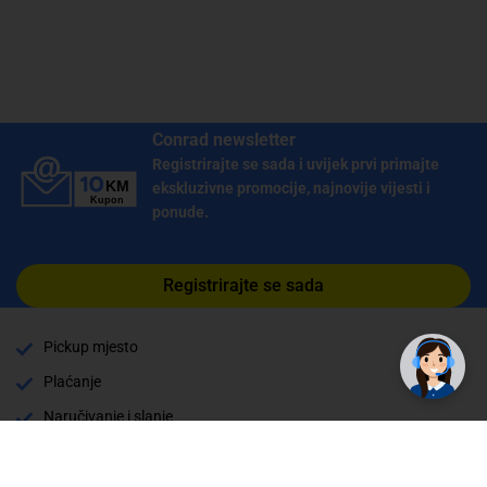
Conrad newsletter
Registrirajte se sada i uvijek prvi primajte
ekskluzivne promocije, najnovije vijesti i
ponude.
Registrirajte se sada
Pickup mjesto
Plaćanje
Naručivanje i slanje
Povrat i garancija