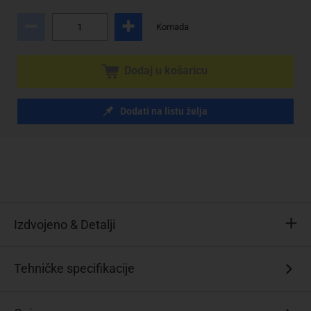
Komada
Dodaj u košaricu
Dodati na listu želja
Izdvojeno & Detalji
Jednostavan
Tehničke specifikacije
je
za
upotrebu