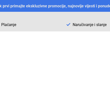
ek prvi primajte ekskluzivne promocije, najnovije vijesti i ponud
Plaćanje
Naručivanje i slanje
Otkrijte Conrad u BiH
ni dijelovi
O firmi Conrad
vka
Pickup mjesto u Sarajevu
acija
Kategorije A - Ž
Conrad obrazovni program
Naše jake marke