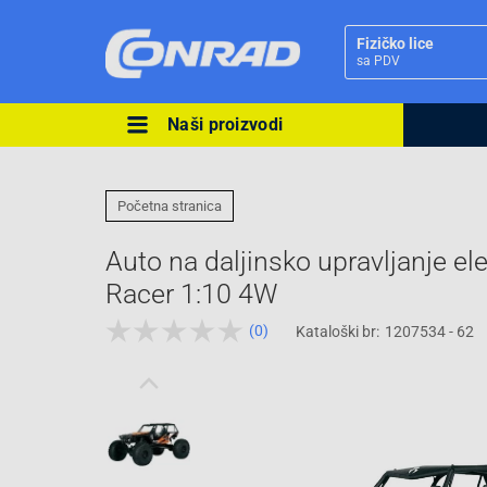
Fizičko lice
sa PDV
Naši proizvodi
Ova postavka prilagođava asorti
cijene vašim potrebama.
Početna stranica
Auto na daljinsko upravljanje el
Racer 1:10 4W
(0)
Kataloški br:
1207534 - 62
Pravno lice