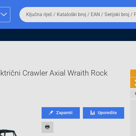
Da
biste
potražili
proizvod,
unesite
ključnu
man proizvoda i
riječ,
kataloški
broj,
EAN
ili
ektrični Crawler Axial Wraith Rock
serijski
broj
Fizičko lice
Zapamti
Uporedite