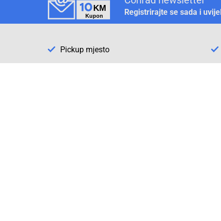
Registrirajte se sada i uvij
Pickup mjesto
Način plaćanja
Pomoć
1. Rezerv
2. Popra
3. Kalibr
Cijene , uvjeti plaćanja
Možete izabrati jednu od sljedećih opcija
načina plaćanja: