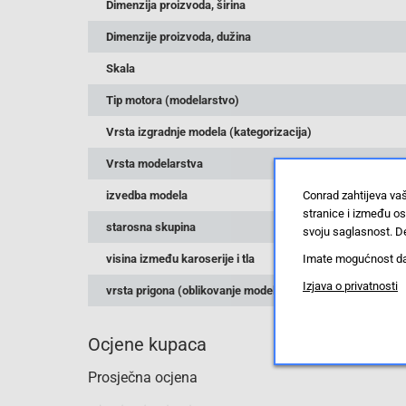
Dimenzija proizvoda, širina
Dimenzije proizvoda, dužina
Skala
Tip motora (modelarstvo)
Vrsta izgradnje modela (kategorizacija)
Vrsta modelarstva
Conrad zahtijeva va
izvedba modela
stranice i između o
starosna skupina
svoju saglasnost. De
Imate mogućnost da u
visina između karoserije i tla
Izjava o privatnosti
vrsta prigona (oblikovanje modela)
Ocjene kupaca
Prosječna ocjena