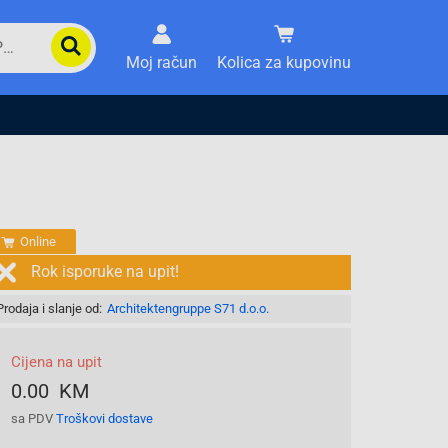
Moj račun
Kolica za kupovinu
Online
Rok isporuke na upit!
Prodaja i slanje od:
Architektengruppe S71 d.o.o.
Cijena na upit
0.00 KM
sa PDV
Troškovi dostave