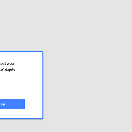
lnost web
se" dajete
 se