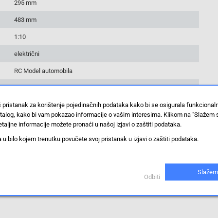
295 mm
483 mm
1:10
električni
RC Model automobila
Crawler
š pristanak za korištenje pojedinačnih podataka kako bi se osigurala funkciona
BS
stalog, kako bi vam pokazao informacije o vašim interesima. Klikom na "Slažem 
iznad 14 godina
taljne informacije možete pronaći u našoj izjavi o zaštiti podataka.
 bilo kojem trenutku povučete svoj pristanak u izjavi o zaštiti podataka.
76.2 mm
4WD
Slažem
Odbiti