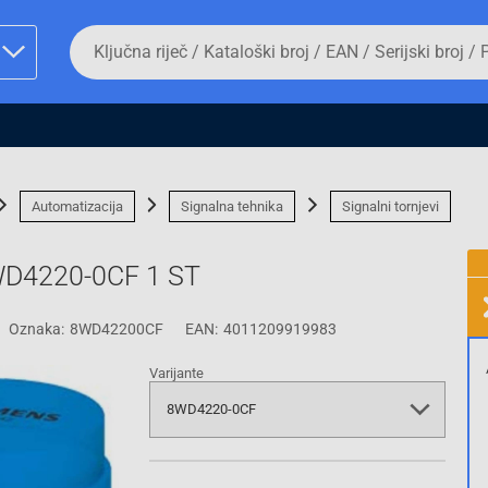
Da
biste
potražili
proizvod,
unesite
ključnu
man proizvoda i
riječ,
kataloški
broj,
Automatizacija
Signalna tehnika
Signalni tornjevi
EAN
ili
serijski
8WD4220-0CF 1 ST
broj
Oznaka:
8WD42200CF
EAN:
4011209919983
Fizičko lice
Varijante