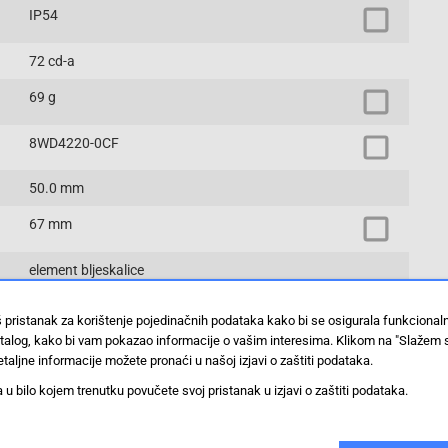
IP54
72 cd-a
69 g
8WD4220-0CF
50.0 mm
67 mm
element bljeskalice
Prikaži proizvode sa istim vrijednostima
š pristanak za korištenje pojedinačnih podataka kako bi se osigurala funkciona
stalog, kako bi vam pokazao informacije o vašim interesima. Klikom na "Slažem 
taljne informacije možete pronaći u našoj izjavi o zaštiti podataka.
 bilo kojem trenutku povučete svoj pristanak u izjavi o zaštiti podataka.