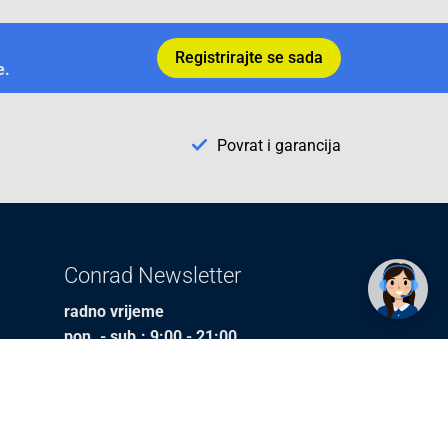
Registrirajte se sada
e.
Povrat i garancija
✕
Trebate pomoć? Tu smo! 👋
Conrad Newsletter
radno vrijeme
pon. - sub.: 9:00 - 21:00
nedjelja: neradna
tel. maloprodaja:+387 033 65 58 07
tel. veleprodaja:+387 033 71 23 90