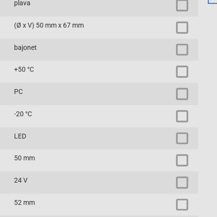
plava
(Ø x V) 50 mm x 67 mm
bajonet
+50 °C
PC
-20 °C
LED
50 mm
24 V
52 mm