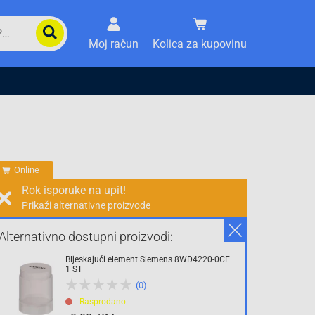
Moj račun
Kolica za kupovinu
Online
Rok isporuke na upit!
Prikaži alternativne proizvode
Prodaja i slanje od:
Architektengruppe S71 d.o.o.
Alternativno dostupni proizvodi:
Bljeskajući element Siemens 8WD4220-0CE
Cijena na upit
1 ST
(0)
0.00 KM
Rasprodano
sa PDV
Troškovi dostave