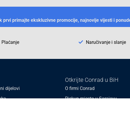
ek prvi primajte ekskluzivne promocije, najnovije vijesti i ponud
Plaćanje
Naručivanje i slanje
Otkrijte Conrad u BiH
ni dijelovi
O firmi Conrad
vka
Pickup mjesto u Sarajevu
acija
Kategorije A - Ž
Conrad obrazovni program
Naše jake marke