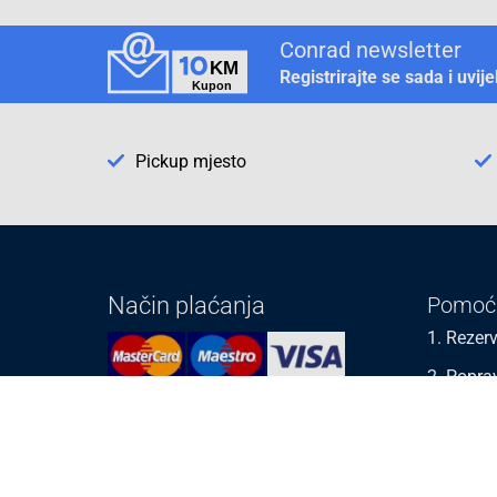
Conrad newsletter
Registrirajte se sada i uvij
Pickup mjesto
Način plaćanja
Pomoć
1. Rezerv
2. Popra
3. Kalibr
Cijene , uvjeti plaćanja