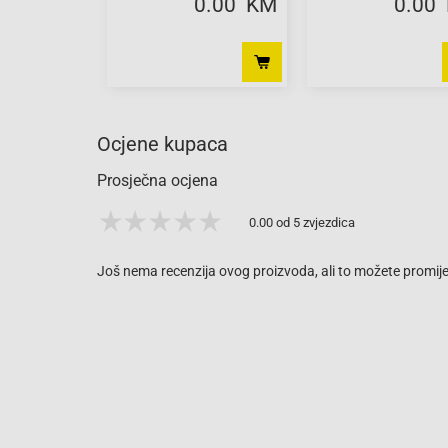
0.00 KM
0.00
Ocjene kupaca
Prosječna ocjena
0.00 od 5 zvjezdica
Još nema recenzija ovog proizvoda, ali to možete promijen