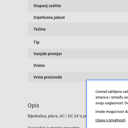
Stupanj zaštite
Svjetlosna jakost
Težina
Tip
Vanjski promjer
Visina
Vrsta proizvoda
Conrad zahtijeva va
stranice i između o
svoju saglasnost. De
Opis
Imate mogućnost da u
Bljeskalica, plava, AC / DC 24 V, promjer 50 mm
Izjava o privatnosti