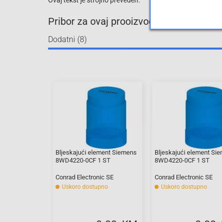
Ovaj tekst je strojno preveden.
Pribor za ovaj prooizvod
Dodatni (8)
Bljeskajući element Siemens
Bljeskajući element Si
8WD4220-0CF 1 ST
8WD4220-0CF 1 ST
Conrad Electronic SE
Conrad Electronic SE
Uskoro dostupno
Uskoro dostupno