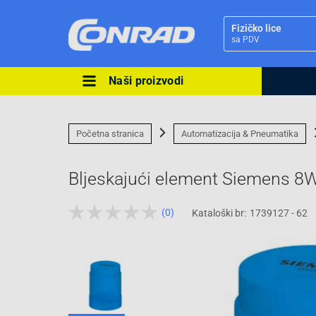
Fizičko lice
sa PDV
Naši proizvodi
Ova postavka prilagođava asorti
cijene vašim potrebama.
Početna stranica
Automatizacija & Pneumatika
Bljeskajući element Siemens 
(0)
Kataloški br:
1739127 - 62
Pravno lice