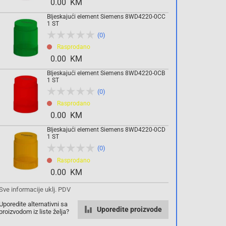
0.00 KM
Bljeskajući element Siemens 8WD4220-0CC
Komada
1 ST
(0)
Rasprodano
Dodaj u košaricu
0.00 KM
Bljeskajući element Siemens 8WD4220-0CB
1 ST
(0)
Rasprodano
0.00 KM
Bljeskajući element Siemens 8WD4220-0CD
1 ST
(0)
Rasprodano
0.00 KM
Sve informacije uklj. PDV
Uporedite alternativni sa
Uporedite proizvode
proizvodom iz liste želja?