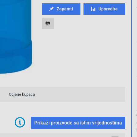
Zapamti
Uporedite
Ocjene kupaca
Prikaži proizvode sa istim vrijednostima