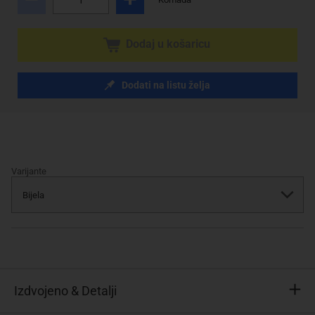
Dodaj u košaricu
Dodati na listu želja
Varijante
Izdvojeno & Detalji