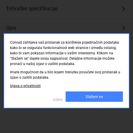
Učinite
Tehničke specifikacije
noć
sjajem
Opis
Pratite
ritam
posvuda
Conrad zahtijeva vaš pristanak za korištenje pojedinačnih podataka
Ocjene kupaca
kako bi se osigurala funkcionalnost web stranice i između ostalog,
Plesati
kako bi vam pokazao informacije o vašim interesima. Klikom na
kroz
"Slažem se" dajete svoju saglasnost. Detaljne informacije možete
dan
pronaći u našoj izjavi o zaštiti podataka.
ili
Imate mogućnost da u bilo kojem trenutku povučete svoj pristanak u
noć
izjavi o zaštiti podataka.
Zahvaljujući
Izjava o privatnosti
vodootpornom
dizajnu
Slažem se
Odbiti
klase
IPX7,
možete
se
uroniti
u