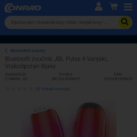
Ova postavka prilagođava asortiman proizvoda i
cijene vašim potrebama.
Da
biste
potražili
proizvod,
unesite
ključnu
Pravno lice
Fizičko lice
Bluetooth® zvučnici
riječ,
Bluetooth zvučnik JBL Pulse 4 Vanjski,
kataloški
Vodootporan Bijela
broj,
EAN
Kataloški br:
Oznaka:
EAN:
ili
2148490 - 62
JBLPULSE4WHT
6925281958328
serijski
broj
(0)
Prikaži recenzije