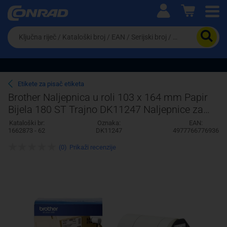
Ova postavka prilagođava asortiman proizvoda i
cijene vašim potrebama.
Da
biste
potražili
proizvod,
unesite
ključnu
Pravno lice
Fizičko lice
Etikete za pisač etiketa
riječ,
Brother Naljepnica u roli 103 x 164 mm Papir
kataloški
Bijela 180 ST Trajno DK11247 Naljepnice za
broj,
EAN
dostave, Univerzalne naljepnice
Kataloški br:
Oznaka:
EAN:
ili
1662873 - 62
DK11247
4977766776936
serijski
broj
(0)
Prikaži recenzije