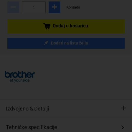
Komada
Dodaj u košaricu
Dodati na listu želja
Izdvojeno & Detalji
Pravi
Tehničke specifikacije
potrošni