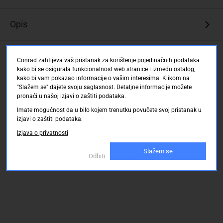
materijal
za
Opis
QL-
1100,
QL-
Ocjene kupaca
Conrad zahtijeva vaš pristanak za korištenje pojedinačnih podataka
1100NWB
kako bi se osigurala funkcionalnost web stranice i između ostalog,
uređaje
kako bi vam pokazao informacije o vašim interesima. Klikom na
"Slažem se" dajete svoju saglasnost. Detaljne informacije možete
pronaći u našoj izjavi o zaštiti podataka.
Imate mogućnost da u bilo kojem trenutku povučete svoj pristanak u
izjavi o zaštiti podataka.
Izjava o privatnosti
Slažem se
Odbiti