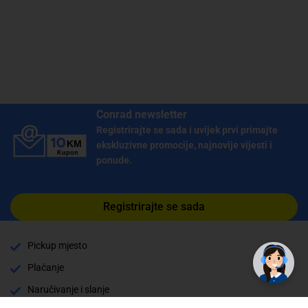
Conrad newsletter
Registrirajte se sada i uvijek prvi primajte
ekskluzivne promocije, najnovije vijesti i
ponude.
Registrirajte se sada
Pickup mjesto
Plaćanje
Naručivanje i slanje