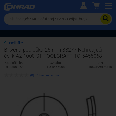
Ova postavka prilagođava asortiman proizvoda i
cijene vašim potrebama.
Da
biste
potražili
proizvod,
unesite
ključnu
Pravno lice
Fizičko lice
Podloške
riječ,
Brtvena podloška 25 mm 88277 Nehrđajući
kataloški
čelik A2 1000 ST TOOLCRAFT TO-5455068
broj,
EAN
Kataloški br:
Oznaka:
EAN:
ili
1818356 - 62
TO-5455068
4053199894840
serijski
broj
(0)
Prikaži recenzije