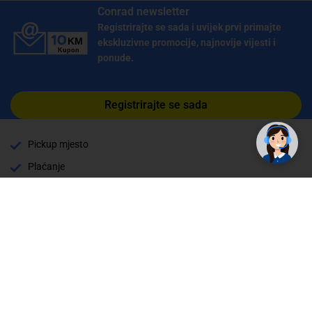
Conrad newsletter
Registrirajte se sada i uvijek prvi primajte
ekskluzivne promocije, najnovije vijesti i
ponude.
Registrirajte se sada
Pickup mjesto
Plaćanje
Naručivanje i slanje
Povrat i garancija
Način plaćanja