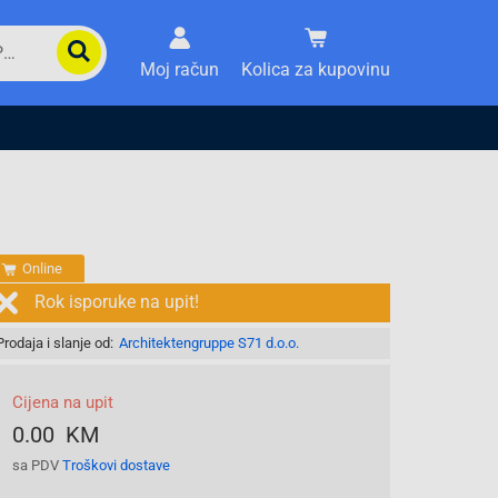
Moj račun
Kolica za kupovinu
Online
Rok isporuke na upit!
Prodaja i slanje od:
Architektengruppe S71 d.o.o.
Cijena na upit
0.00 KM
sa PDV
Troškovi dostave