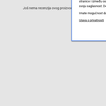
stranice i između o
svoju saglasnost. De
Još nema recenzija ovog proizvoda, ali to možete promijen
Imate mogućnost da u
Izjava o privatnosti