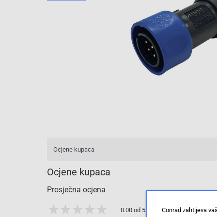
Ocjene kupaca
Ocjene kupaca
Prosječna ocjena
Conrad zahtijeva va
0.00 od 5 zvjezdica