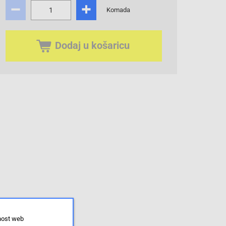
Komada
Dodaj u košaricu
lnost web