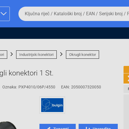
Da
biste
potražili
proizvod,
unesite
ključnu
man proizvoda i
riječ,
kataloški
broj,
ori
Industrijski konektori
Okrugli konektor
EAN
ili
serijski
i konektori 1 St.
broj
Oznaka:
PXP4010/06P/4550
EAN:
2050007320050
Fizičko lice
Zapamti
Uporedite