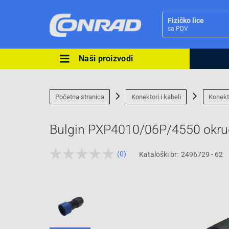
Fizičko lice
sa PDV
Naši proizvodi
Ova postavka prilagođava asorti
cijene vašim potrebama.
Početna stranica
Konektori i kabeli
Konekt
Bulgin PXP4010/06P/4550 okrugl
(0)
Kataloški br:
2496729 - 62
Pravno lice