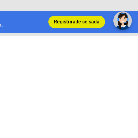
✕
Trebate pomoć? Tu smo! 👋
Registrirajte se sada
e.
Povrat i garancija
Conrad Newsletter
radno vrijeme
pon. - sub.: 9:00 - 21:00
nedjelja: neradna
tel. maloprodaja:+387 033 65 58 07