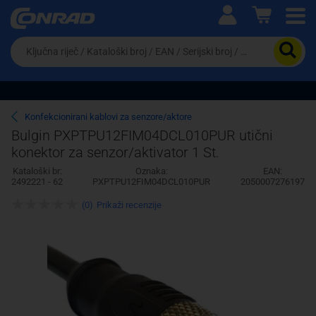
Ova postavka prilagođava asortiman proizvoda i
cijene vašim potrebama.
Da
biste
potražili
proizvod,
unesite
ključnu
Pravno lice
Fizičko lice
Konfekcionirani kablovi za senzore/aktore
riječ,
Bulgin PXPTPU12FIM04DCL010PUR utični
kataloški
konektor za senzor/aktivator 1 St.
broj,
EAN
Kataloški br:
Oznaka:
EAN:
ili
2492221 - 62
PXPTPU12FIM04DCL010PUR
2050007276197
serijski
broj
(0)
Prikaži recenzije