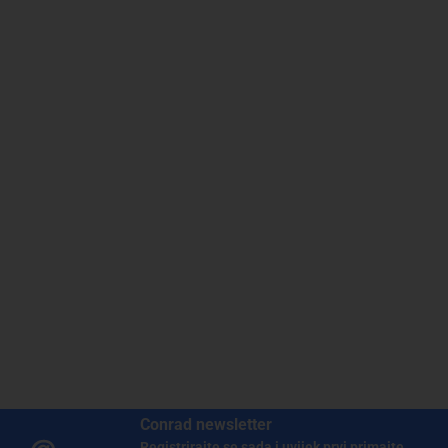
Conrad newsletter
Registrirajte se sada i uvijek prvi primajte