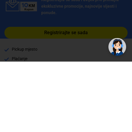
ekskluzivne promocije, najnovije vijesti i
ponude.
Registrirajte se sada
Pickup mjesto
Plaćanje
Naručivanje i slanje
Povrat i garancija
Način plaćanja