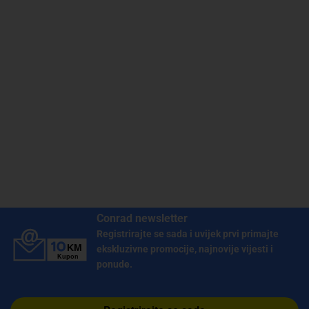
Conrad newsletter
Registrirajte se sada i uvijek prvi primajte
ekskluzivne promocije, najnovije vijesti i
ponude.