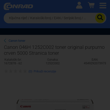
Ova postavka prilagođava asortiman proizvoda i
cijene vašim potrebama.
Da
biste
potražili
proizvod,
unesite
ključnu
Pravno lice
Fizičko lice
Canon toner
riječ,
Canon 046H 1252C002 toner original purpurno
kataloški
crven 5000 Stranica toner
broj,
EAN
Kataloški br:
Oznaka:
EAN:
ili
1672878 - 62
1252C002
4549292073973
serijski
broj
(0)
Prikaži recenzije