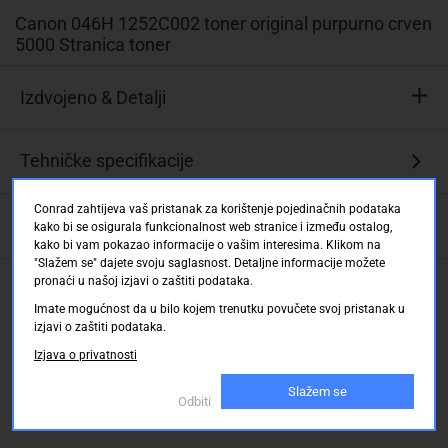
Canon 046H 1252C002 toner original purpurno crven
5000 Stranica toner
Izdvojeno & Detalji
Originalni
Tehničke specifikacije
potrošni
materijal
Conrad zahtijeva vaš pristanak za korištenje pojedinačnih podataka
visoke
Opis
kako bi se osigurala funkcionalnost web stranice i između ostalog,
kvalitete
kako bi vam pokazao informacije o vašim interesima. Klikom na
ispisa
"Slažem se" dajete svoju saglasnost. Detaljne informacije možete
pronaći u našoj izjavi o zaštiti podataka.
Ocjene kupaca
Impresivan
raspon
Imate mogućnost da u bilo kojem trenutku povučete svoj pristanak u
izjavi o zaštiti podataka.
od
oko
Izjava o privatnosti
5.000
Slažem se
stranica
Odbiti
Niski
trošak