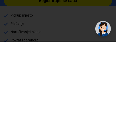
Registrirajte se sada
Pickup mjesto
Plaćanje
Naručivanje i slanje
Povrat i garancija
Način plaćanja