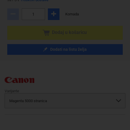
Komada
Dodaj u košaricu
Dodati na listu želja
Varijante