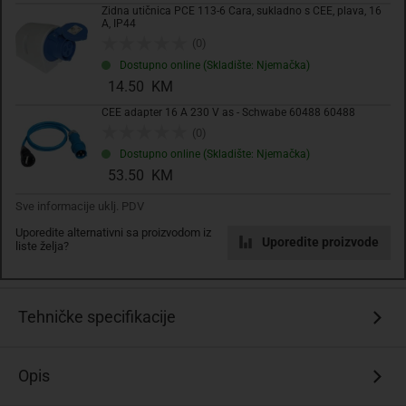
Zidna utičnica PCE 113-6 Cara, sukladno s CEE, plava, 16
Komada
A, IP44
(0)
Dostupno online (Skladište: Njemačka)
Dodaj u košaricu
14.50 KM
CEE adapter 16 A 230 V as - Schwabe 60488 60488
Dodati na listu želja
(0)
Dostupno online (Skladište: Njemačka)
53.50 KM
Sve informacije uklj. PDV
Uporedite alternativni sa proizvodom iz
Uporedite proizvode
liste želja?
Tehničke specifikacije
Opis