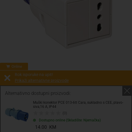
Online
Rok isporuke na upit!
Prikaži alternativne proizvode
Prodaja i slanje od:
Architektengruppe S71 d.o.o.
Alternativno dostupni proizvodi:
Muški konektor PCE 013-6tt Cara, sukladno s CEE, plavo-
Cijena na upit
siva,16 A, IP44
0.00 KM
(0)
Dostupno online (Skladište: Njemačka)
sa PDV
Troškovi dostave
14.00 KM