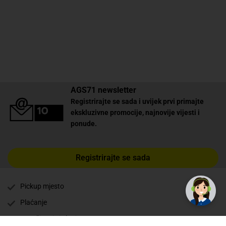
AGS71 newsletter
Registrirajte se sada i uvijek prvi primajte
ekskluzivne promocije, najnovije vijesti i
ponude.
Registrirajte se sada
Pickup mjesto
Plaćanje
Naručivanje i slanje