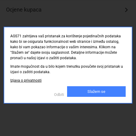
Ocjene kupaca
AGS71 zahtijeva vaš pristanak za korištenje pojedinačnih podataka
kako bi se osigurala funkcionalnost web stranice i između ostalog,
kako bi vam pokazao informacije o vašim interesima. Klikom na
"Slažem se" dajete svoju saglasnost. Detaljne informacije možete
pronaći u našoj izjavi o zaštiti podataka.
Imate mogućnost da u bilo kojem trenutku povučete svoj pristanak u
izjavi o zaštiti podataka.
Izjava o privatnosti
Slažem se
Odbiti