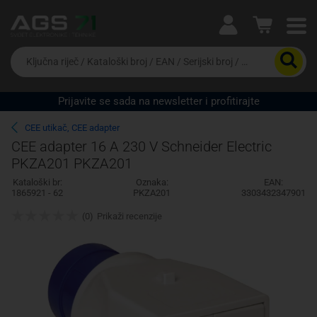
Ova postavka prilagođava asortiman proizvoda i
cijene vašim potrebama.
Da
biste
potražili
proizvod,
Prijavite se sada na newsletter i profitirajte
unesite
Pravno lice
Fizičko lice
ključnu
CEE utikač, CEE adapter
riječ,
CEE adapter 16 A 230 V Schneider Electric
kataloški
PKZA201 PKZA201
broj,
EAN
Kataloški br:
Oznaka:
EAN:
ili
1865921 - 62
PKZA201
3303432347901
serijski
broj
(0)
Prikaži recenzije