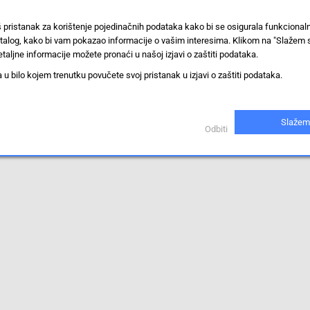
š pristanak za korištenje pojedinačnih podataka kako bi se osigurala funkciona
stalog, kako bi vam pokazao informacije o vašim interesima. Klikom na "Slažem 
taljne informacije možete pronaći u našoj izjavi o zaštiti podataka.
 bilo kojem trenutku povučete svoj pristanak u izjavi o zaštiti podataka.
iti.
Slažem
Odbiti