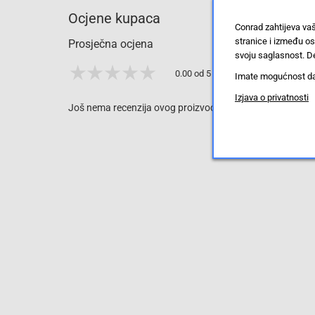
Ocjene kupaca
Conrad zahtijeva va
stranice i između o
Prosječna ocjena
svoju saglasnost. De
0.00 od 5 zvjezdica
Imate mogućnost da u
Izjava o privatnosti
Još nema recenzija ovog proizvoda, ali to možete promijen