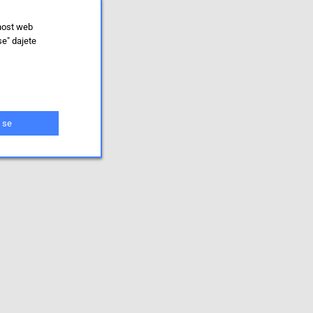
lnost web
se" dajete
 se