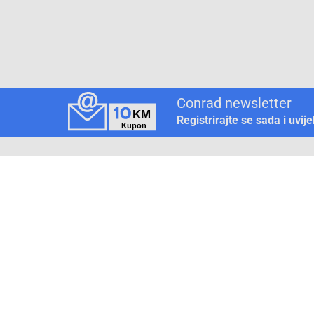
Conrad newsletter
Registrirajte se sada i uvij
Pickup mjesto
Način plaćanja
Pomoć
1. Rezerv
2. Popra