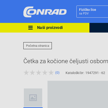
Fizičko lice
sa PDV
Naši proizvodi
Ova postavka prilagođava asorti
cijene vašim potrebama.
Početna stranica
Četka za kočione čeljusti osbo
(0)
Kataloški br:
1947291 - 62
Pravno lice