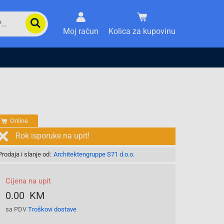
Moj račun
Kolica za kupovinu
Online
Rok isporuke na upit!
Prodaja i slanje od:
Architektengruppe S71 d.o.o.
Cijena na upit
0.00 KM
sa PDV
Troškovi dostave