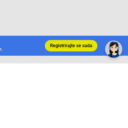
Registrirajte se sada
e.
Povrat i garancija
Conrad Newsletter
radno vrijeme
pon. - sub.: 9:00 - 21:00