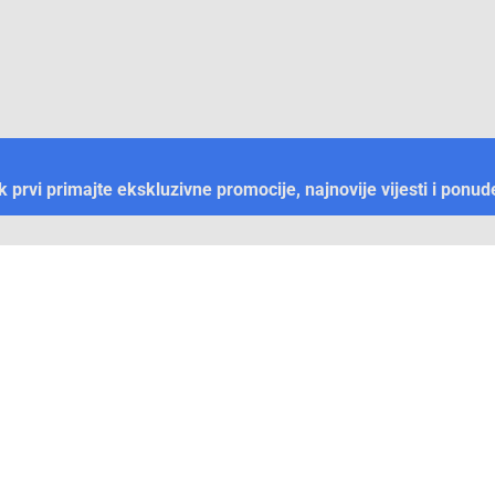
ek prvi primajte ekskluzivne promocije, najnovije vijesti i ponud
Plaćanje
Naručivanje i slanje
Otkrijte Conrad u BiH
ni dijelovi
O firmi Conrad
vka
Pickup mjesto u Sarajevu