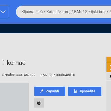
Da
biste
potražili
proizvod,
unesite
ključnu
man proizvoda i
riječ,
kataloški
broj,
EAN
ili
serijski
rn 1 komad
broj
Oznaka:
3301462122
EAN:
2050006048610
Fizičko lice
Zapamti
Uporedite