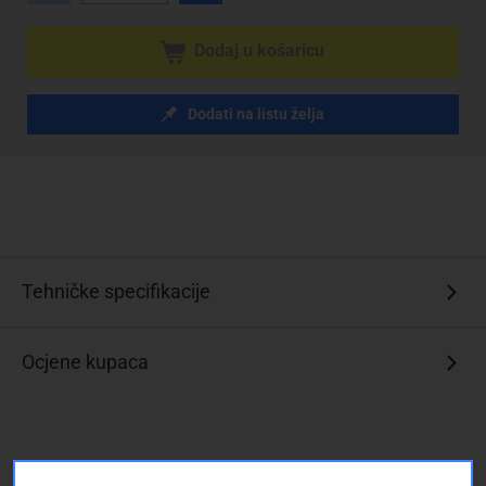
Dodaj u košaricu
Dodati na listu želja
Tehničke specifikacije
Ocjene kupaca