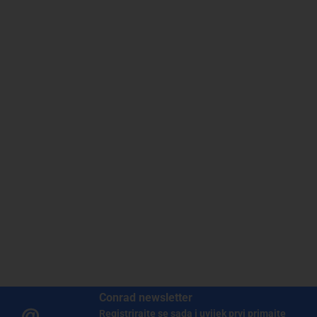
Conrad newsletter
Registrirajte se sada i uvijek prvi primajte