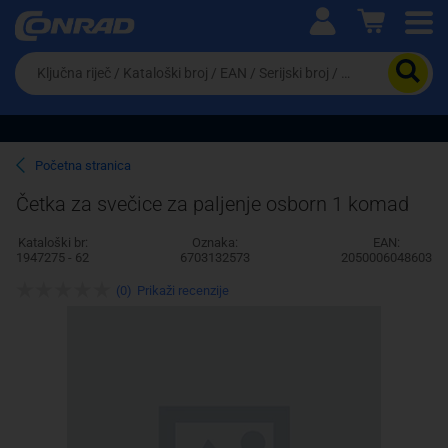
Ova postavka prilagođava asortiman proizvoda i
cijene vašim potrebama.
Da
biste
potražili
proizvod,
unesite
ključnu
Pravno lice
Fizičko lice
Početna stranica
riječ,
kataloški
Četka za svečice za paljenje osborn 1 komad
broj,
EAN
Kataloški br:
Oznaka:
EAN:
ili
1947275 - 62
6703132573
2050006048603
serijski
broj
(0)
Prikaži recenzije