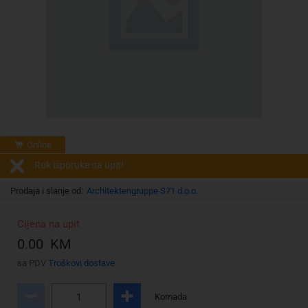
Online
Rok isporuke na upit!
Prodaja i slanje od:
Architektengruppe S71 d.o.o.
Cijena na upit
0.00 KM
sa PDV
Troškovi dostave
Komada