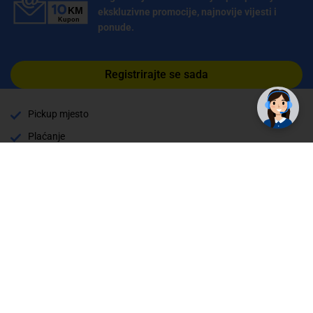
ekskluzivne promocije, najnovije vijesti i
ponude.
✕
Trebate pomoć? Tu smo! 👋
Registrirajte se sada
Pickup mjesto
Plaćanje
Naručivanje i slanje
Povrat i garancija
Način plaćanja