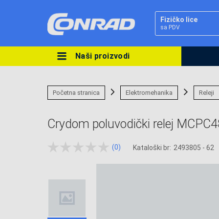
Fizičko lice
sa PDV
Naši proizvodi
Ova postavka prilagođava asorti
cijene vašim potrebama.
Početna stranica
Elektromehanika
Releji
Crydom poluvodički relej MCPC4
(0)
Kataloški br:
2493805 - 62
Pravno lice