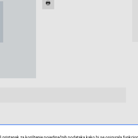
š pristanak za korištenje pojedinačnih podataka kako bi se osigurala funkci