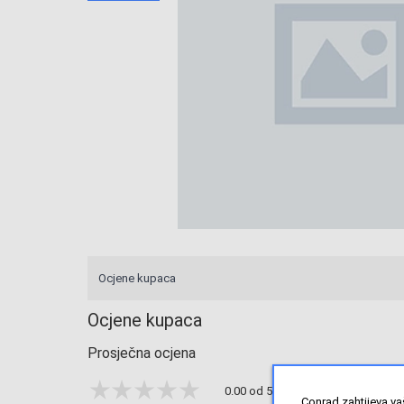
Ocjene kupaca
Ocjene kupaca
Prosječna ocjena
0.00 od 5 zvjezdica
Conrad zahtijeva va