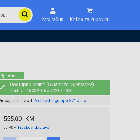
Moj račun
Kolica za kupovinu
Online
Dostupno online (Skladište: Njemačka)
Dostava: 16.08.2026 do 22.08.2026
Prodaja i slanje od:
Architektengruppe S71 d.o.o.
555.00 KM
sa PDV
Troškovi dostave