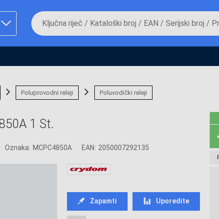
Da
biste
potražili
proizvod,
unesite
ključnu
man proizvoda i
riječ,
kataloški
broj,
Poluprovodni releji
Poluvodički releji
EAN
ili
serijski
850A 1 St.
broj
Oznaka:
MCPC4850A
EAN:
2050007292135
Fizičko lice
Zapamti
Uporedite