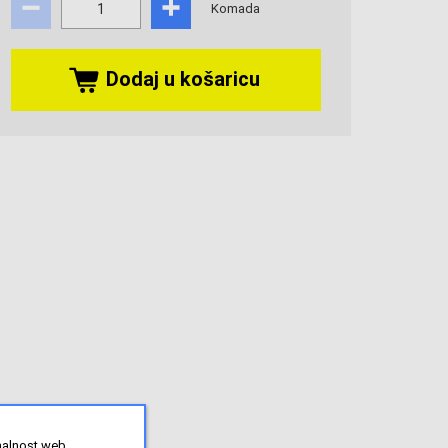
Komada
Dodaj u košaricu
onalnost web