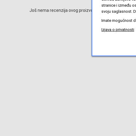
stranice i između o
Još nema recenzija ovog proizvoda, ali to možete promi
svoju saglasnost. D
Imate mogućnost da 
Izjava o privatnosti