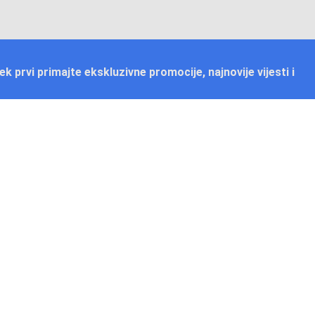
jek prvi primajte ekskluzivne promocije, najnovije vijesti i
Plaćanje
Naručivanje i slanje
Otkrijte Conrad u BiH
ni dijelovi
O firmi Conrad
vka
Pickup mjesto u Sarajevu
cija
Kategorije A - Ž