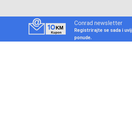
Conrad newsletter
Registrirajte se sada i uvi
ponude.
Pickup mjesto
Način plaćanja
Pomoć
1. Rezerv
2. Popra
3. Kalibra