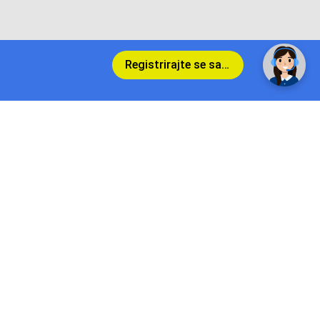
Registrirajte se sada
Povrat i garancija
Conrad Newsletter
radno vrijeme
pon. - sub.: 9:00 - 21:00
nedjelja: neradna