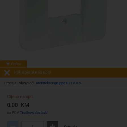
Online
Rok isporuke na upit!
Prodaja i slanje od:
Architektengruppe S71 d.o.o.
Cijena na upit
0.00 KM
sa PDV
Troškovi dostave
Komada