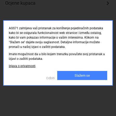
Ocjene kupaca
AGS71 zahtijeva vaš pristanak za korištenje pojedinačnih podataka
kako bi se osigurala funkcionalnost web stranice i između ostalog,
kako bi vam pokazao informacije o vašim interesima. Klikom na
"Slažem se" dajete svoju saglasnost. Detaljne informacije možete
pronaći u našoj izjavi o zaštiti podataka.
Imate mogućnost da u bilo kojem trenutku povučete svoj pristanak u
izjavi o zaštiti podataka.
Izjava o privatnosti
Slažem se
Odbiti