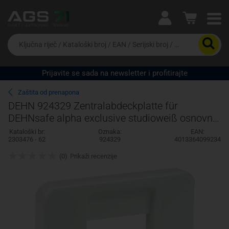
Ova postavka prilagođava asortiman proizvoda i
cijene vašim potrebama.
Da
biste
potražili
proizvod,
Prijavite se sada na newsletter i profitirajte
unesite
Pravno lice
Fizičko lice
ključnu
Zaštita od prenapona
riječ,
DEHN 924329 Zentralabdeckplatte für
kataloški
DEHNsafe alpha exclusive studioweiß osnovni
broj,
EAN
element zaštite od prenapona 1 St.
Kataloški br:
Oznaka:
EAN:
ili
2303476 - 62
924329
4013364099234
serijski
broj
(0)
Prikaži recenzije