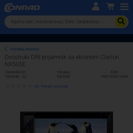
Ova postavka prilagođava asortiman proizvoda i
cijene vašim potrebama.
Da
biste
potražili
proizvod,
unesite
ključnu
Pravno lice
Fizičko lice
Početna stranica
riječ,
Dvostruki DIN prijamnik sa ekranom Clarion
kataloški
NX505E
broj,
EAN
Kataloški br:
Oznaka:
EAN:
ili
1362644 - 62
NX505E
4961033012964
serijski
broj
(0)
Prikaži recenzije