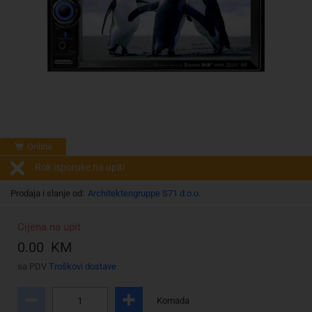
Online
Rok isporuke na upit!
Prodaja i slanje od:
Architektengruppe S71 d.o.o.
Cijena na upit
0.00 KM
sa PDV
Troškovi dostave
Komada