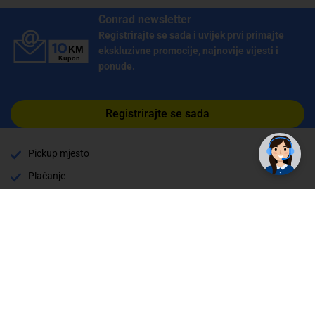
Conrad newsletter
Registrirajte se sada i uvijek prvi primajte
ekskluzivne promocije, najnovije vijesti i
ponude.
Registrirajte se sada
Pickup mjesto
Plaćanje
Naručivanje i slanje
Povrat i garancija
Način plaćanja