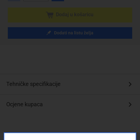
Dodaj u košaricu
Dodati na listu želja
Tehničke specifikacije
Ocjene kupaca