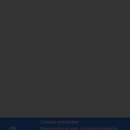
Conrad newsletter
Registrirajte se sada i uvijek prvi primajte