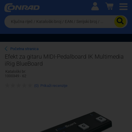
Ova postavka prilagođava asortiman proizvoda i
cijene vašim potrebama.
Da
biste
potražili
proizvod,
unesite
ključnu
Pravno lice
Fizičko lice
Početna stranica
riječ,
Efekt za gitaru MIDI-Pedalboard IK Multimedia
kataloški
iRig BlueBoard
broj,
EAN
Kataloški br:
ili
1000349 - 62
serijski
broj
(0)
Prikaži recenzije