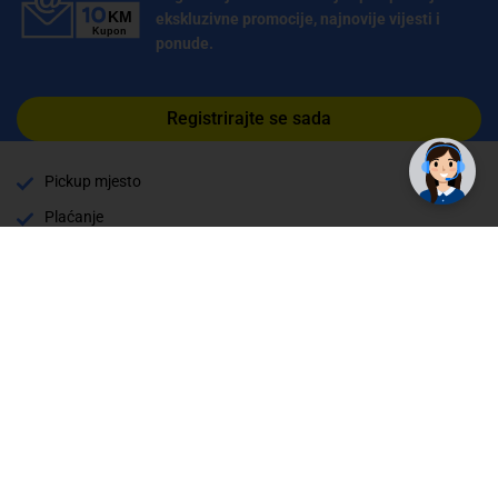
ekskluzivne promocije, najnovije vijesti i
ponude.
Registrirajte se sada
Pickup mjesto
Plaćanje
Naručivanje i slanje
Povrat i garancija
Način plaćanja