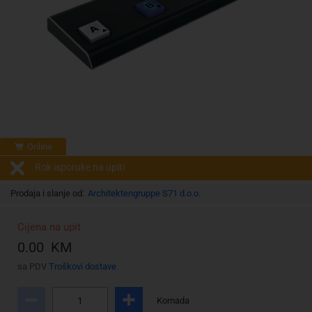
Online
Rok isporuke na upit!
Prodaja i slanje od:
Architektengruppe S71 d.o.o.
Cijena na upit
0.00 KM
sa PDV
Troškovi dostave
Komada