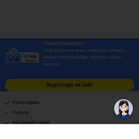
Conrad newsletter
Registrirajte se sada i uvijek prvi primajte
ekskluzivne promocije, najnovije vijesti i
ponude.
Registrirajte se sada
Pickup mjesto
Plaćanje
Naručivanje i slanje
Povrat i garancija