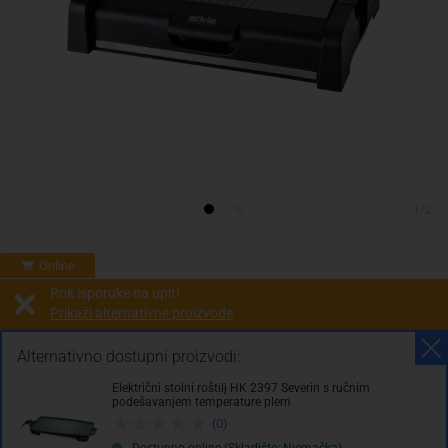
1/2
Online
Rok isporuke na upit!
Prikaži alternativne proizvode
Prodaja i slanje od:
Architektengruppe S71 d.o.o.
Alternativno dostupni proizvodi:
Električni stolni roštilj HK 2397 Severin s ručnim
Cijena na upit
podešavanjem temperature plem
0.00 KM
(0)
Dostupno online (Skladište: Njemačka)