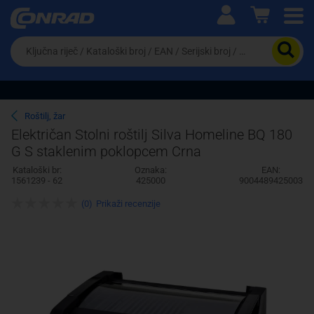
Ova postavka prilagođava asortiman proizvoda i
cijene vašim potrebama.
Da
biste
potražili
proizvod,
unesite
ključnu
Pravno lice
Fizičko lice
Roštilj, žar
riječ,
Električan Stolni roštilj Silva Homeline BQ 180
kataloški
G S staklenim poklopcem Crna
broj,
EAN
Kataloški br:
Oznaka:
EAN:
ili
1561239 - 62
425000
9004489425003
serijski
broj
(0)
Prikaži recenzije