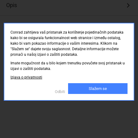
Opis
Ocjene kupaca
Conrad zahtijeva vaš pristanak za korištenje pojedinačnih podataka
kako bi se osigurala funkcionalnost web stranice i između ostalog,
kako bi vam pokazao informacije o vašim interesima. Klikom na
"Slažem se" dajete svoju saglasnost. Detaljne informacije možete
pronaći u našoj izjavi o zaštiti podataka.
Imate mogućnost da u bilo kojem trenutku povučete svoj pristanak u
izjavi o zaštiti podataka.
Izjava o privatnosti
Slažem se
Odbiti