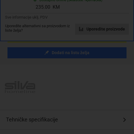
sa PDV
Troškovi dostave
235.00 KM
Komada
Sve informacije uklj. PDV
Uporedite alternativni sa proizvodom iz
Uporedite proizvode
liste želja?
Dodaj u košaricu
Dodati na listu želja
Tehničke specifikacije