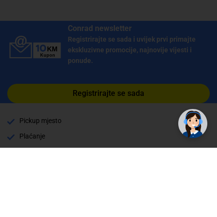
Conrad newsletter
Registrirajte se sada i uvijek prvi primajte
ekskluzivne promocije, najnovije vijesti i
ponude.
Registrirajte se sada
Pickup mjesto
Plaćanje
Naručivanje i slanje
Povrat i garancija
Način plaćanja