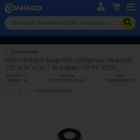
Ova postavka prilagođava asortiman proizvoda i
cijene vašim potrebama.
Da
biste
potražili
proizvod,
unesite
ključnu
Pravno lice
Fizičko lice
Elektromagneti
riječ,
Elektromagnet Magnetno (stanje bez strujanja)
kataloški
120 N 24 V/DC 7 W Intertec ITS-PE-2529-
broj,
EAN
24VDC
Kataloški br:
Oznaka:
EAN:
ili
2138348 - 62
ITS-PE-2529-24VDC
2050006378571
serijski
broj
(0)
Prikaži recenzije