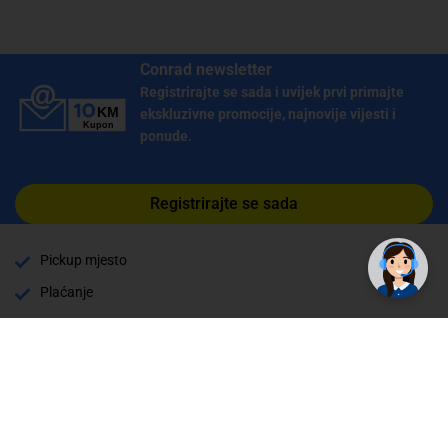
Conrad newsletter
Registrirajte se sada i uvijek prvi primajte
ekskluzivne promocije, najnovije vijesti i
ponude.
Registrirajte se sada
Pickup mjesto
Plaćanje
Naručivanje i slanje
Povrat i garancija
Način plaćanja