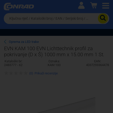
Ova postavka prilagođava asortiman proizvoda i
cijene vašim potrebama.
Da
biste
potražili
proizvod,
unesite
ključnu
Pravno lice
Fizičko lice
Oprema za LED trake
riječ,
EVN KAM 100 EVN Lichttechnik profil za
kataloški
pokrivanje (D x Š) 1000 mm x 15.00 mm 1 St.
broj,
EAN
Kataloški br:
Oznaka:
EAN:
ili
2483777 - 62
KAM 100
4037293364478
serijski
broj
(0)
Prikaži recenzije