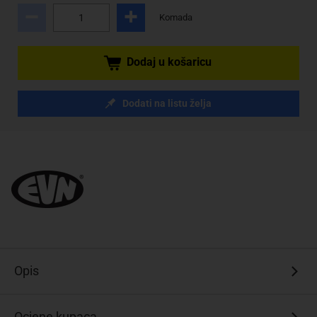
Komada
Dodaj u košaricu
Dodati na listu želja
Opis
Ocjene kupaca