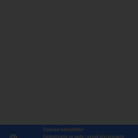
Conrad newsletter
Registrirajte se sada i uvijek prvi primajte