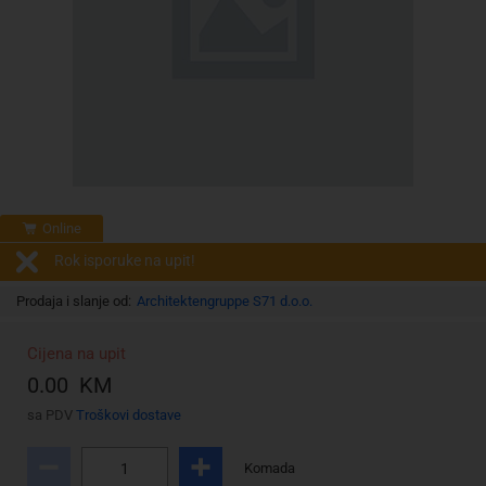
Online
Rok isporuke na upit!
Prodaja i slanje od:
Architektengruppe S71 d.o.o.
Cijena na upit
0.00 KM
sa PDV
Troškovi dostave
Komada