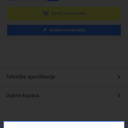
Dodaj u košaricu
Dodati na listu želja
Tehničke specifikacije
Ocjene kupaca