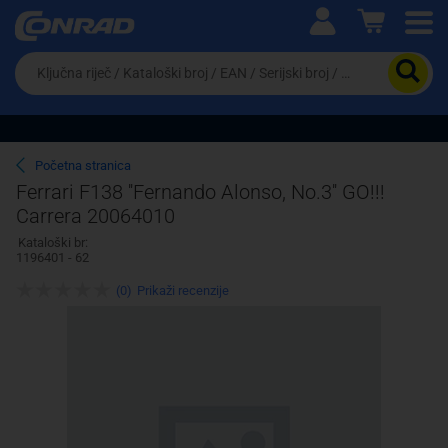
Ova postavka prilagođava asortiman proizvoda i
cijene vašim potrebama.
Da
biste
potražili
proizvod,
unesite
ključnu
Pravno lice
Fizičko lice
Početna stranica
riječ,
Ferrari F138 ''Fernando Alonso, No.3'' GO!!!
kataloški
Carrera 20064010
broj,
EAN
Kataloški br:
ili
1196401 - 62
serijski
broj
(0)
Prikaži recenzije