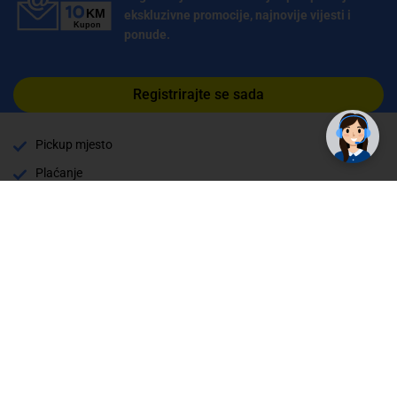
ekskluzivne promocije, najnovije vijesti i
ponude.
Registrirajte se sada
Pickup mjesto
Plaćanje
Naručivanje i slanje
Povrat i garancija
Način plaćanja