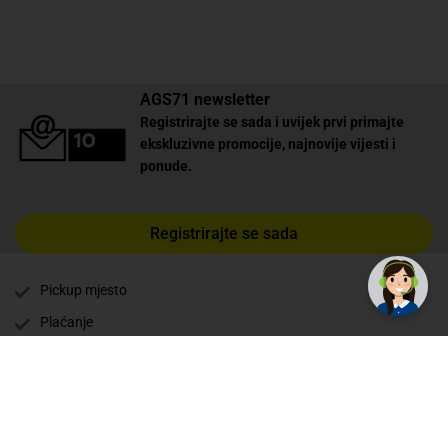
AGS71 newsletter
Registrirajte se sada i uvijek prvi primajte
ekskluzivne promocije, najnovije vijesti i
ponude.
Registrirajte se sada
Pickup mjesto
Plaćanje
Naručivanje i slanje
Povrat i garancija
Način plaćanja