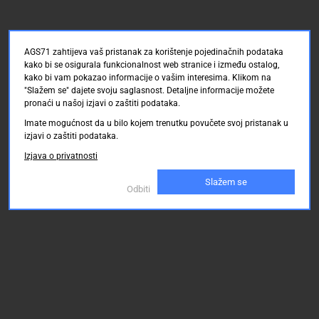
AGS71 zahtijeva vaš pristanak za korištenje pojedinačnih podataka
kako bi se osigurala funkcionalnost web stranice i između ostalog,
kako bi vam pokazao informacije o vašim interesima. Klikom na
"Slažem se" dajete svoju saglasnost. Detaljne informacije možete
pronaći u našoj izjavi o zaštiti podataka.
Imate mogućnost da u bilo kojem trenutku povučete svoj pristanak u
izjavi o zaštiti podataka.
Izjava o privatnosti
Slažem se
Odbiti