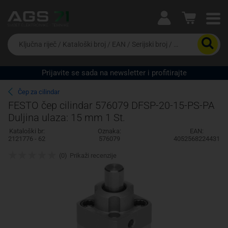
Ova postavka prilagođava asortiman proizvoda i
cijene vašim potrebama.
Da
biste
potražili
proizvod,
Prijavite se sada na newsletter i profitirajte
unesite
Pravno lice
Fizičko lice
ključnu
Čep za cilindar
riječ,
FESTO čep cilindar 576079 DFSP-20-15-PS-PA
kataloški
Duljina ulaza: 15 mm 1 St.
broj,
EAN
Kataloški br:
Oznaka:
EAN:
ili
2121776 - 62
576079
4052568224431
serijski
broj
(0)
Prikaži recenzije