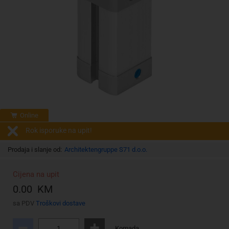
Online
Rok isporuke na upit!
Prodaja i slanje od:
Architektengruppe S71 d.o.o.
Cijena na upit
0.00 KM
sa PDV
Troškovi dostave
Komada