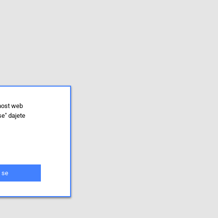
lnost web
se" dajete
 se