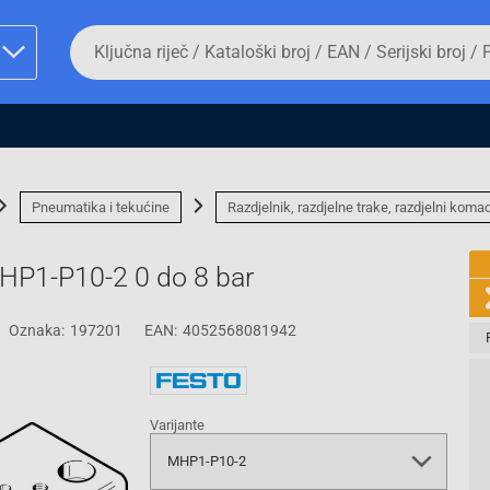
Da
biste
potražili
proizvod,
unesite
ključnu
man proizvoda i
riječ,
kataloški
broj,
Pneumatika i tekućine
Razdjelnik, razdjelne trake, razdjelni komad
EAN
ili
serijski
FESTO priključni blok 197201 MHP1-P10-2 0 do 8 bar
broj
Oznaka:
197201
EAN:
4052568081942
Fizičko lice
Varijante