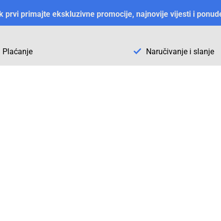
ek prvi primajte ekskluzivne promocije, najnovije vijesti i ponud
Plaćanje
Naručivanje i slanje
Otkrijte Conrad u BiH
ni dijelovi
O firmi Conrad
vka
Pickup mjesto u Sarajevu
acija
Kategorije A - Ž
Conrad obrazovni program
Naše jake marke