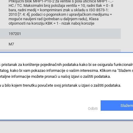
Priključni blok MHP1-P10-2 za ventile s pola utičnice MHP1 -...-
HC / TC. Maksimalni broj položaja ventila = 10, radni tlak = 0 - 8
bara, radni medij = komprimirani zrak u skladu s ISO 8573-1:
2010 [7: 4: 4], podaci o pogonskom i upravljačkom medijumu =
moguće nauljeni rad (potreban u daljnjem radu), Klasa
otpornosti na koroziju KBK = 1 - nizak naboj korozije
197201
M7
0 do 8 bar
š pristanak za korištenje pojedinačnih podataka kako bi se osigurala funkciona
komprimirani zrak
stalog, kako bi vam pokazao informacije o vašim interesima. Klikom na "Slažem 
8 bar
taljne informacije možete pronaći u našoj izjavi o zaštiti podataka.
 bilo kojem trenutku povučete svoj pristanak u izjavi o zaštiti podataka.
0 bar
priključni blok
Slažem
Odbiti