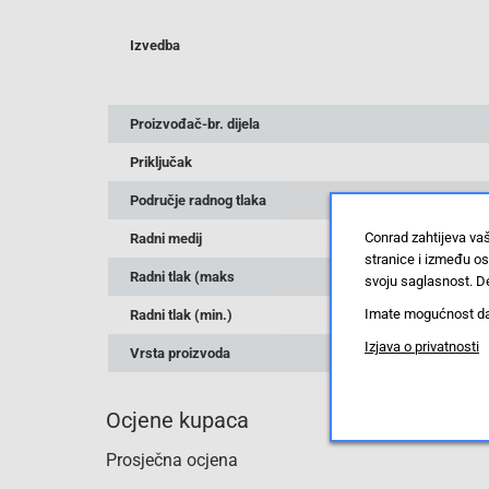
Izvedba
Proizvođač-br. dijela
Priključak
Područje radnog tlaka
Conrad zahtijeva va
Radni medij
stranice i između o
Radni tlak (maks
svoju saglasnost. De
Imate mogućnost da u
Radni tlak (min.)
Izjava o privatnosti
Vrsta proizvoda
Ocjene kupaca
Prosječna ocjena