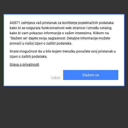
AGS71 zahtijeva vaš pristanak za korištenje pojedinačnih podataka
kako bi se osigurala funkcionalnost web stranice i između ostalog,
kako bi vam pokazao informacije o vašim interesima. Klikom na
"Slažem se" dajete svoju saglasnost. Detaljne informacije možete
pronaći u našoj izjavi o zaštiti podataka.
Imate mogućnost da u bilo kojem trenutku povučete svoj pristanak u
izjavi o zaštiti podataka.
Izjava o privatnosti
Slažem se
Odbiti