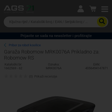
Ova postavka prilagođava asortiman proizvoda i
cijene vašim potrebama.
Da
biste
potražili
proizvod,
Prijavite se sada na newsletter i profitirajte
unesite
Pravno lice
Fizičko lice
ključnu
Pribor za robot kosilice
riječ,
Garaža Robomow MRK0076A Prikladno za:
kataloški
Robomow RS
broj,
EAN
Kataloški br:
Oznaka:
EAN:
ili
1662569 - 62
MRK0076A
4056494147871
serijski
broj
(0)
Prikaži recenzije