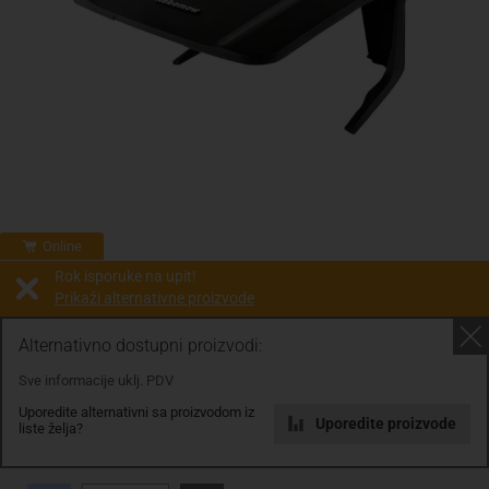
Online
Rok isporuke na upit!
Prikaži alternativne proizvode
Prodaja i slanje od:
Architektengruppe S71 d.o.o.
Alternativno dostupni proizvodi:
Sve informacije uklj. PDV
Cijena na upit
Uporedite alternativni sa proizvodom iz
0.00 KM
Uporedite proizvode
liste želja?
sa PDV
Troškovi dostave