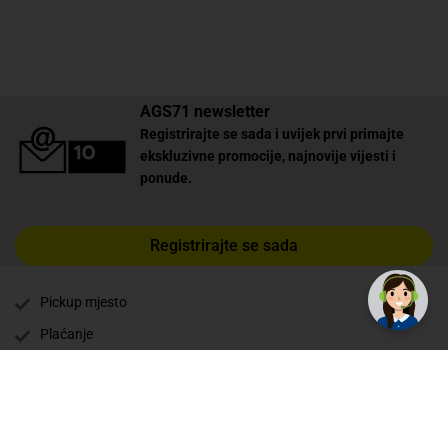
AGS71 newsletter
Registrirajte se sada i uvijek prvi primajte
ekskluzivne promocije, najnovije vijesti i
ponude.
✕
Trebate pomoć? Tu smo! 👋
Registrirajte se sada
Pickup mjesto
Plaćanje
Naručivanje i slanje
Povrat i garancija