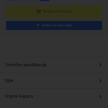
Dodaj u košaricu
Dodati na listu želja
Tehničke specifikacije
Opis
Ocjene kupaca