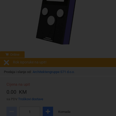
Online
Rok isporuke na upit!
Prodaja i slanje od:
Architektengruppe S71 d.o.o.
Cijena na upit
0.00 KM
sa PDV
Troškovi dostave
Komada