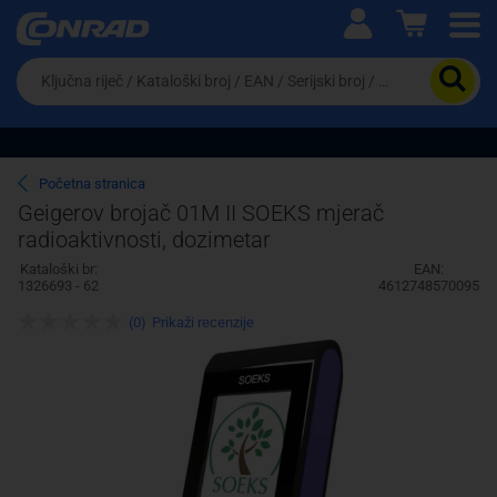
Ova postavka prilagođava asortiman proizvoda i
cijene vašim potrebama.
Da
biste
potražili
proizvod,
unesite
ključnu
Pravno lice
Fizičko lice
Početna stranica
riječ,
Geigerov brojač 01M II SOEKS mjerač
kataloški
radioaktivnosti, dozimetar
broj,
EAN
Kataloški br:
EAN:
ili
1326693 - 62
4612748570095
serijski
broj
(0)
Prikaži recenzije