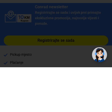
Conrad newsletter
Registrirajte se sada i uvijek prvi primajte
ekskluzivne promocije, najnovije vijesti i
ponude.
Registrirajte se sada
Pickup mjesto
Plaćanje
Naručivanje i slanje
Povrat i garancija
Način plaćanja