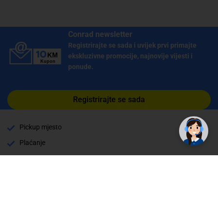
Conrad newsletter
Registrirajte se sada i uvijek prvi primajte
ekskluzivne promocije, najnovije vijesti i
ponude.
Registrirajte se sada
Pickup mjesto
Plaćanje
Naručivanje i slanje
Povrat i garancija
Način plaćanja