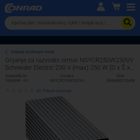
Ova postavka prilagođava asortiman proizvoda i
cijene vašim potrebama.
Da
biste
potražili
proizvod,
unesite
ključnu
Pravno lice
Fizičko lice
Grijanje za sklopni ormar
riječ,
Grijanje za razvodni ormar NSYCR250W230VV
kataloški
Schneider Electric 230 V (max) 250 W (D x Š x
broj,
EAN
V) 100 x 100 x 200 mm
Kataloški br:
Oznaka:
EAN:
ili
1866098 - 62
NSYCR250W230VV
3606480152436
serijski
broj
(0)
Prikaži recenzije