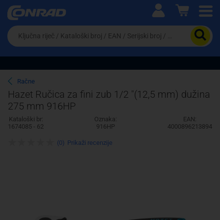
Ova postavka prilagođava asortiman proizvoda i
cijene vašim potrebama.
Da
biste
potražili
proizvod,
unesite
ključnu
Pravno lice
Fizičko lice
Račne
riječ,
Hazet Ručica za fini zub 1/2 "(12,5 mm) dužina
kataloški
275 mm 916HP
broj,
EAN
Kataloški br:
Oznaka:
EAN:
ili
1674085 - 62
916HP
4000896213894
serijski
broj
(0)
Prikaži recenzije