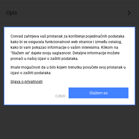
Opis
Ocjene kupaca
Conrad zahtijeva vaš pristanak za korištenje pojedinačnih podataka
kako bi se osigurala funkcionalnost web stranice i između ostalog,
kako bi vam pokazao informacije o vašim interesima. Klikom na
"Slažem se" dajete svoju saglasnost. Detaljne informacije možete
pronaći u našoj izjavi o zaštiti podataka.
Imate mogućnost da u bilo kojem trenutku povučete svoj pristanak u
izjavi o zaštiti podataka.
Izjava o privatnosti
Slažem se
Odbiti