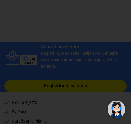
Conrad newsletter
Registrirajte se sada i uvijek prvi primajte
ekskluzivne promocije, najnovije vijesti i
ponude.
Registrirajte se sada
Pickup mjesto
Plaćanje
Naručivanje i slanje
Povrat i garancija