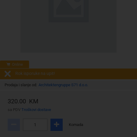
Online
Rok isporuke na upit!
Prodaja i slanje od:
Architektengruppe S71 d.o.o.
320.00 KM
sa PDV
Troškovi dostave
Komada