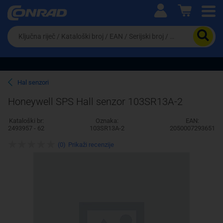
Ova postavka prilagođava asortiman proizvoda i
cijene vašim potrebama.
Da
biste
potražili
proizvod,
unesite
ključnu
Pravno lice
Fizičko lice
Hal senzori
riječ,
kataloški
Honeywell SPS Hall senzor 103SR13A-2
broj,
EAN
Kataloški br:
Oznaka:
EAN:
ili
2493957 - 62
103SR13A-2
2050007293651
serijski
broj
(0)
Prikaži recenzije