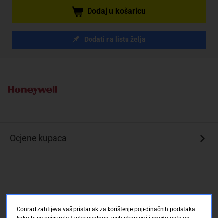
Dodaj u košaricu
Dodati na listu želja
Ocjene kupaca
Conrad zahtijeva vaš pristanak za korištenje pojedinačnih podataka
kako bi se osigurala funkcionalnost web stranice i između ostalog,