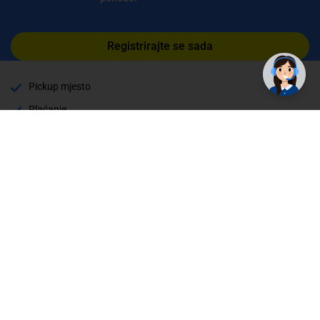
Registrirajte se sada
Pickup mjesto
Plaćanje
Naručivanje i slanje
Povrat i garancija
Način plaćanja