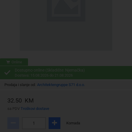
Online
Dostupno online (Skladište: Njemačka)
Dostava: 15.08.2026 do 21.08.2026
Prodaja i slanje od:
Architektengruppe S71 d.o.o.
32.50 KM
sa PDV
Troškovi dostave
Komada