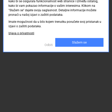
kako bi se osigurala funkcionalnost web stranice i između ostalog,
kako bi vam pokazao informacije o vašim interesima. Klikom na
"Slažem se" dajete svoju saglasnost. Detaljne informacije možete
pronaći u našoj izjavi o zaštiti podataka.
Imate mogućnost da u bilo kojem trenutku povučete svoj pristanak u
izjavi o zaštiti podataka.
Izjava o privatnosti
Slažem se
Odbiti