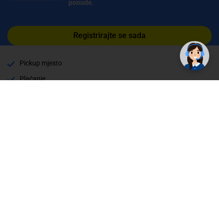
ponude.
Registrirajte se sada
Pickup mjesto
Plaćanje
Naručivanje i slanje
Povrat i garancija
Način plaćanja