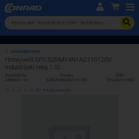
Ova postavka prilagođava asortiman proizvoda i
cijene vašim potrebama.
Da
biste
potražili
proizvod,
unesite
ključnu
Pravno lice
Fizičko lice
Industrijski releji
riječ,
Honeywell SPS SZRMY4N1AC110120V
kataloški
industrijski relej 1 St.
broj,
EAN
Kataloški br:
Oznaka:
EAN:
ili
2496332 - 62
SZRMY4N1AC110120V
2050007316565
serijski
broj
(0)
Prikaži recenzije