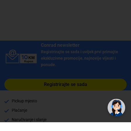
Conrad newsletter
Registrirajte se sada i uvijek prvi primajte
ekskluzivne promocije, najnovije vijesti i
ponude.
Registrirajte se sada
Pickup mjesto
Plaćanje
Naručivanje i slanje
Povrat i garancija