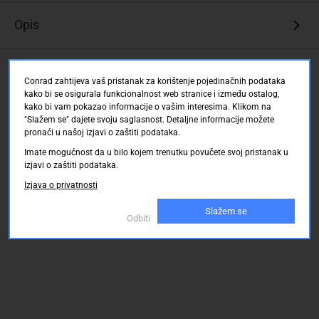
Opis
Ocjene kupaca
Conrad zahtijeva vaš pristanak za korištenje pojedinačnih podataka
kako bi se osigurala funkcionalnost web stranice i između ostalog,
kako bi vam pokazao informacije o vašim interesima. Klikom na
"Slažem se" dajete svoju saglasnost. Detaljne informacije možete
pronaći u našoj izjavi o zaštiti podataka.
Imate mogućnost da u bilo kojem trenutku povučete svoj pristanak u
izjavi o zaštiti podataka.
Izjava o privatnosti
Slažem se
Odbiti