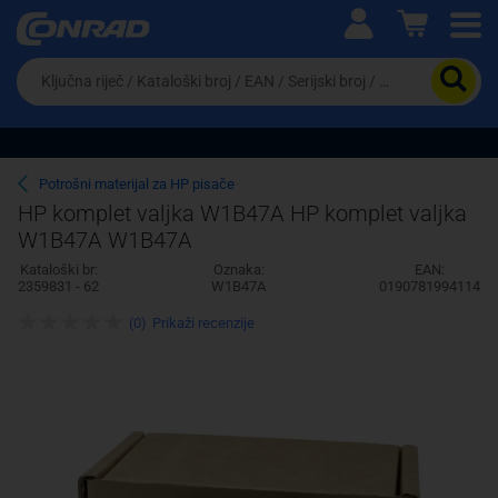
Ova postavka prilagođava asortiman proizvoda i
cijene vašim potrebama.
Da
biste
potražili
proizvod,
unesite
ključnu
Pravno lice
Fizičko lice
Potrošni materijal za HP pisače
riječ,
HP komplet valjka W1B47A HP komplet valjka
kataloški
W1B47A W1B47A
broj,
EAN
Kataloški br:
Oznaka:
EAN:
ili
2359831 - 62
W1B47A
0190781994114
serijski
broj
(0)
Prikaži recenzije