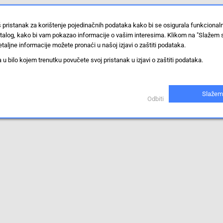
š pristanak za korištenje pojedinačnih podataka kako bi se osigurala funkciona
stalog, kako bi vam pokazao informacije o vašim interesima. Klikom na "Slažem 
taljne informacije možete pronaći u našoj izjavi o zaštiti podataka.
 bilo kojem trenutku povučete svoj pristanak u izjavi o zaštiti podataka.
iti.
Slažem
Odbiti