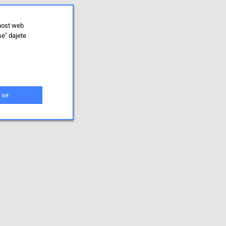
lnost web
se" dajete
 se