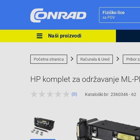
Fizičko lice
sa PDV
Naši proizvodi
Ova postavka prilagođava asorti
cijene vašim potrebama.
Početna stranica
Računala & Ured
Pribor 
HP komplet za održavanje ML
(0)
Kataloški br:
2360346 - 62
Pravno lice