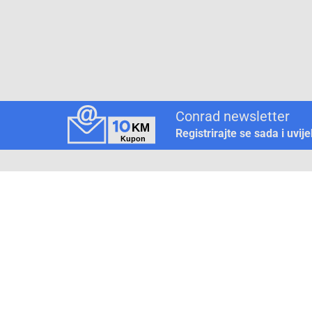
Conrad newsletter
Registrirajte se sada i uvij
Pickup mjesto
Način plaćanja
Pomoć
1. Rezerv