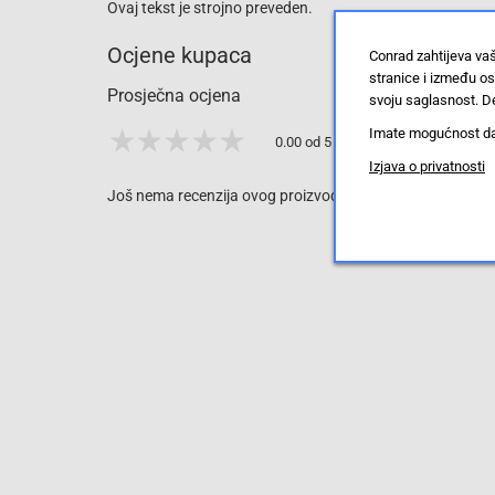
Ovaj tekst je strojno preveden.
Ocjene kupaca
Conrad zahtijeva va
stranice i između o
Prosječna ocjena
svoju saglasnost. De
Imate mogućnost da u
0.00 od 5 zvjezdica
Izjava o privatnosti
Još nema recenzija ovog proizvoda, ali to možete promijen