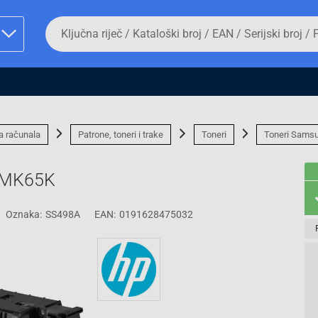
Da
biste
potražili
proizvod,
unesite
ključnu
man proizvoda i
riječ,
kataloški
broj,
za računala
Patrone, toneri i trake
Toneri
Toneri Sams
EAN
ili
serijski
-PMK65K
broj
Oznaka:
SS498A
EAN:
0191628475032
Fizičko lice