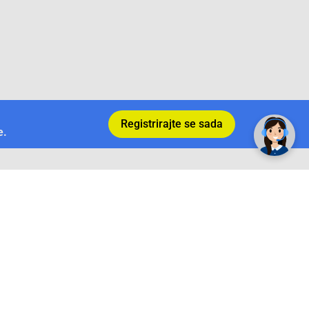
Registrirajte se sada
e.
Povrat i garancija
Conrad Newsletter
radno vrijeme