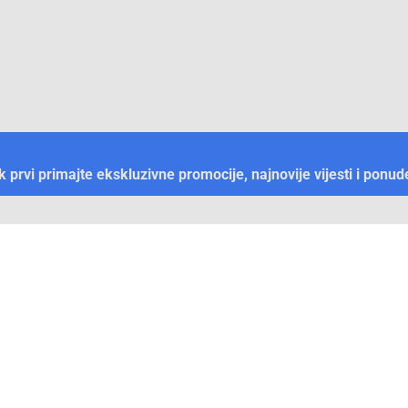
ek prvi primajte ekskluzivne promocije, najnovije vijesti i ponud
Plaćanje
Naručivanje i slanje
Otkrijte Conrad u BiH
ni dijelovi
O firmi Conrad