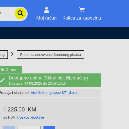
Moj račun
Kolica za kupovinu
ung
Pribor za održavanje Samsung pisača
Online
Dostupno online (Skladište: Njemačka)
Dostava: 14.08.2026 do 20.08.2026
Prodaja i slanje od:
Architektengruppe S71 d.o.o.
1,225.00 KM
sa PDV
Troškovi dostave