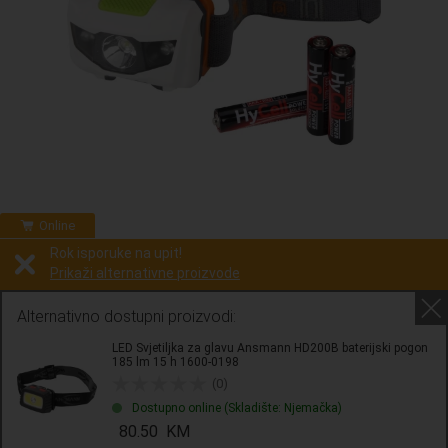
Online
Rok isporuke na upit!
Prikaži alternativne proizvode
Prodaja i slanje od:
Architektengruppe S71 d.o.o.
Alternativno dostupni proizvodi:
LED Svjetiljka za glavu Ansmann HD200B baterijski pogon
Cijena na upit
185 lm 15 h 1600-0198
0.00 KM
(0)
Dostupno online (Skladište: Njemačka)
sa PDV
Troškovi dostave
80.50 KM