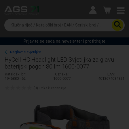
Ova postavka prilagođava asortiman proizvoda i cijene
vašim potrebama.
Da
biste
potražili
proizvod,
Prijavite se sada na newsletter i profitirajte
unesite
Pravno lice
Fizičko lice
ključnu
Naglavne svjetiljke
riječ,
HyCell HC Headlight LED Svjetiljka za glavu
kataloški
baterijski pogon 80 lm 1600-0077
broj,
EAN
Kataloški br:
Oznaka:
EAN:
ili
1946880 - 62
1600-0077
4013674034321
serijski
broj
(0)
Prikaži recenzije