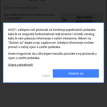
crvene
LED
Sve informacije uklj. PDV
Ocjene kupaca
Treperi
Uporedite alternativni sa proizvodom
funkcija
Uporedite
iz liste želja?
proizvode
AGS71 zahtijeva vaš pristanak za korištenje pojedinačnih podataka
kako bi se osigurala funkcionalnost web stranice i između ostalog,
kako bi vam pokazao informacije o vašim interesima. Klikom na
"Slažem se" dajete svoju saglasnost. Detaljne informacije možete
pronaći u našoj izjavi o zaštiti podataka.
Imate mogućnost da u bilo kojem trenutku povučete svoj pristanak u
izjavi o zaštiti podataka.
Izjava o privatnosti
Slažem se
Odbiti