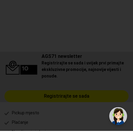
AGS71 newsletter
Registrirajte se sada i uvijek prvi primajte
ekskluzivne promocije, najnovije vijesti i
ponude.
Registrirajte se sada
Pickup mjesto
Plaćanje
Naručivanje i slanje