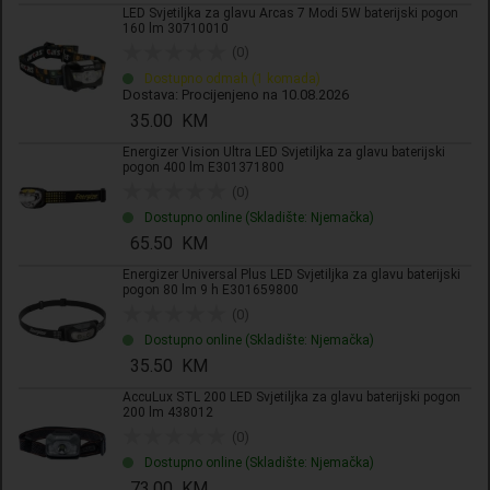
LED Svjetiljka za glavu Arcas 7 Modi 5W baterijski pogon
Komada
160 lm 30710010
(0)
Dostupno odmah (1 komada)
Dodaj u košaricu
Dostava: Procijenjeno na 10.08.2026
35.00 KM
Dodati na listu želja
Energizer Vision Ultra LED Svjetiljka za glavu baterijski
pogon 400 lm E301371800
(0)
Dostupno online (Skladište: Njemačka)
65.50 KM
Energizer Universal Plus LED Svjetiljka za glavu baterijski
pogon 80 lm 9 h E301659800
(0)
Izdvojeno & Detalji
Dostupno online (Skladište: Njemačka)
35.50 KM
2
Tehničke specifikacije
AccuLux STL 200 LED Svjetiljka za glavu baterijski pogon
razine
200 lm 438012
svjetlosti
(0)
Dostupno online (Skladište: Njemačka)
Opis
Dodatne
73.00 KM