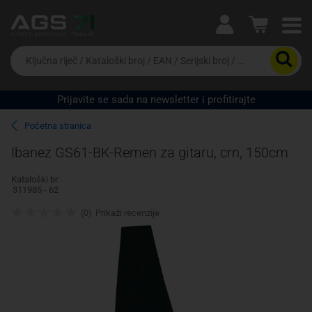
Ova postavka prilagođava asortiman proizvoda i
cijene vašim potrebama.
Da
biste
potražili
proizvod,
Prijavite se sada na newsletter i profitirajte
unesite
Pravno lice
Fizičko lice
ključnu
Početna stranica
riječ,
kataloški
Ibanez GS61-BK-Remen za gitaru, crn, 150cm
broj,
EAN
Kataloški br:
ili
311985 - 62
serijski
broj
(0)
Prikaži recenzije