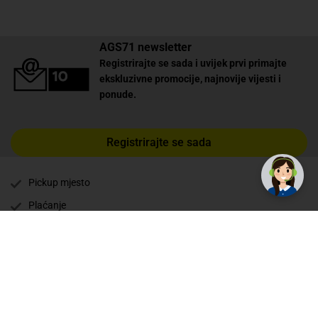
AGS71 newsletter
Registrirajte se sada i uvijek prvi primajte
ekskluzivne promocije, najnovije vijesti i
ponude.
Registrirajte se sada
Pickup mjesto
Plaćanje
Naručivanje i slanje
Povrat i garancija
Način plaćanja