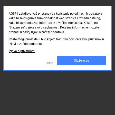
AGS71 zahtijeva vaš pristanak za korištenje pojedinačnih podataka
kako bi se osigurala funkcionalnost web stranice i između ostalog,
kako bi vam pokazao informacije o vašim interesima. Klikom na
"Slažem se" dajete svoju saglasnost. Detaljne informacije možete
pronaći u našoj izjavi o zaštiti podataka.
Imate mogućnost da u bilo kojem trenutku povučete svoj pristanak u
izjavi o zaštiti podataka.
Izjava o privatnosti
Slažem se
Odbiti